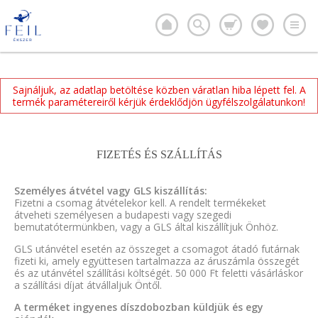
Sajnáljuk, az adatlap betöltése közben váratlan hiba lépett fel. A
termék paramétereiről kérjük érdeklődjön ügyfélszolgálatunkon!
FIZETÉS ÉS SZÁLLÍTÁS
Személyes átvétel vagy GLS kiszállítás:
Fizetni a csomag átvételekor kell. A rendelt termékeket
átveheti személyesen a budapesti vagy szegedi
bemutatótermünkben, vagy a GLS által kiszállítjuk Önhöz.
GLS utánvétel esetén az összeget a csomagot átadó futárnak
fizeti ki, amely együttesen tartalmazza az áruszámla összegét
és az utánvétel szállítási költségét. 50 000 Ft feletti vásárláskor
a szállítási díjat átvállaljuk Öntől.
A terméket ingyenes díszdobozban küldjük és egy