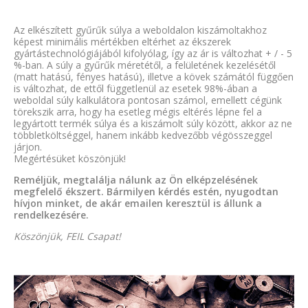
Az elkészített gyűrűk súlya a weboldalon kiszámoltakhoz
képest minimális mértékben eltérhet az ékszerek
gyártástechnológiájából kifolyólag, így az ár is változhat + / - 5
%-ban. A súly a gyűrűk méretétől, a felületének kezelésétől
(matt hatású, fényes hatású), illetve a kövek számától függően
is változhat, de ettől függetlenül az esetek 98%-ában a
weboldal súly kalkulátora pontosan számol, emellett cégünk
törekszik arra, hogy ha esetleg mégis eltérés lépne fel a
legyártott termék súlya és a kiszámolt súly között, akkor az ne
többletköltséggel, hanem inkább kedvezőbb végösszeggel
járjon.
Megértésüket köszönjük!
Reméljük, megtalálja nálunk az Ön elképzelésének
megfelelő ékszert. Bármilyen kérdés estén, nyugodtan
hívjon minket, de akár emailen keresztül is állunk a
rendelkezésére.
Köszönjük, FEIL Csapat!