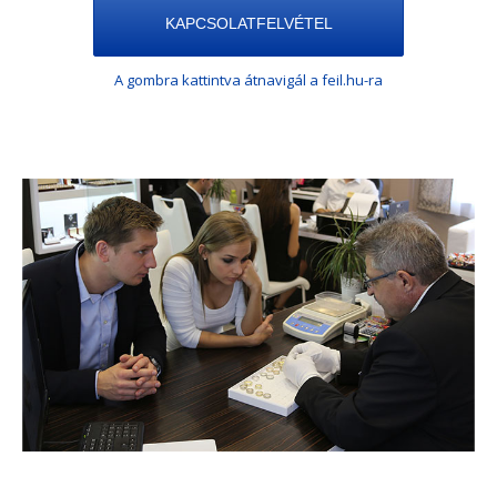
KAPCSOLATFELVÉTEL
A gombra kattintva átnavigál a feil.hu-ra