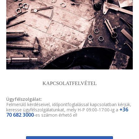
KAPCSOLATFELVÉTEL
Ügyfélszolgálat:
Felmerülő kérdéseivel, időpontfoglalással kapcsolatban kérjük,
+36
keresse ügyfélszolgálatunkat, mely H-P 09:00-17:00-ig a
70 682 3000
-es számon érhető el!