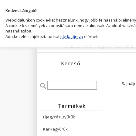
Kedves Látogató!
Weboldalunkon cookie-kat használunk, hogy jobb felhasználói élményt
A cookie-k személyek azonosítására nem alkalmasak. Az oldal használ
használatába.
Adatkezelési tájékoztatónkat
ide kattintva
elérheti.
KARIKAGYŰRŰK
ELJEGYZESI GYŰRŰK
Kereső
Sajnálj
Termékek
Eljegyzési gyűrűk
Karikagyűrűk