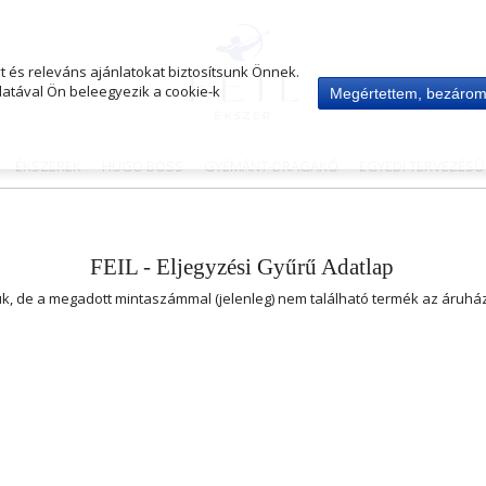
 és releváns ajánlatokat biztosítsunk Önnek.
atával Ön beleegyezik a cookie-k
Megértettem, bezáro
ÉKSZEREK
HUGO BOSS
GYÉMÁNT-DRÁGAKŐ
EGYEDI TERVEZÉS
FEIL - Eljegyzési Gyűrű Adatlap
uk, de a megadott mintaszámmal (jelenleg) nem található termék az áruh