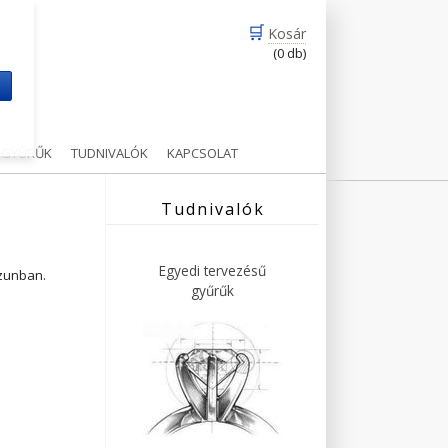
🛒
Kosár
(0 db)
m
Ű GYŰRŰK
TUDNIVALÓK
KAPCSOLAT
Tudnivalók
Egyedi tervezésű
ázunban.
gyűrűk