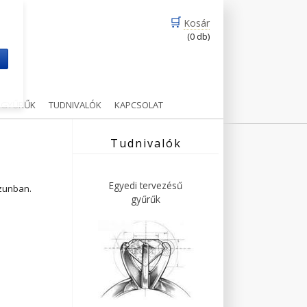
🛒
Kosár
(0 db)
m
Ű GYŰRŰK
TUDNIVALÓK
KAPCSOLAT
Tudnivalók
Egyedi tervezésű
ázunban.
gyűrűk