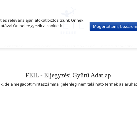
 és releváns ajánlatokat biztosítsunk Önnek.
atával Ön beleegyezik a cookie-k
Megértettem, bezáro
ÉKSZEREK
HUGO BOSS
GYÉMÁNT-DRÁGAKŐ
EGYEDI TERVEZÉS
FEIL - Eljegyzési Gyűrű Adatlap
uk, de a megadott mintaszámmal (jelenleg) nem található termék az áruh