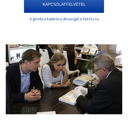
KAPCSOLATFELVÉTEL
A gombra kattintva átnavigál a feil.hu-ra