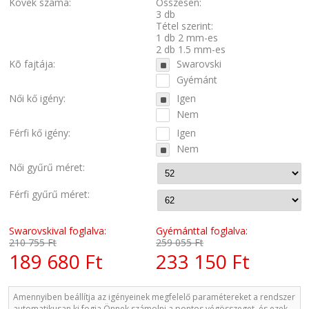
Kövek száma:
Összesen:
3 db
Tétel szerint:
1 db 2 mm-es
2 db 1.5 mm-es
Kõ fajtája:
Swarovski
Gyémánt
Női kő igény:
Igen
Nem
Férfi kő igény:
Igen
Nem
Női gyűrű méret:
Férfi gyűrű méret:
Swarovskival foglalva:
Gyémánttal foglalva:
210 755 Ft
259 055 Ft
189 680 Ft
233 150 Ft
Amennyiben beállítja az igényeinek megfelelő paramétereket a rendszer
automatikusan ki fogja Önnek számolni a pontos végösszeget, és ezek