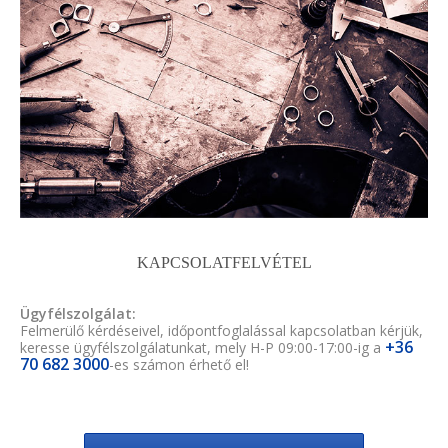
KAPCSOLATFELVÉTEL
Ügyfélszolgálat:
Felmerülő kérdéseivel, időpontfoglalással kapcsolatban kérjük,
+36
keresse ügyfélszolgálatunkat, mely H-P 09:00-17:00-ig a
70 682 3000
-es számon érhető el!