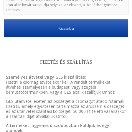
után akár kosárba is tudja helyezni az ékszert, a "Kosárba" gombra
kattintva.
Kosárba
FIZETÉS ÉS SZÁLLÍTÁS
Személyes átvétel vagy GLS kiszállítás:
Fizetni a csomag átvételekor kell. A rendelt termékeket
átveheti személyesen a budapesti vagy szegedi
bemutatótermünkben, vagy a GLS által kiszállítjuk Önhöz.
GLS utánvétel esetén az összeget a csomagot átadó futárnak
fizeti ki, amely együttesen tartalmazza az áruszámla összegét
és az utánvétel szállítási költségét. 50 000 Ft feletti vásárláskor
a szállítási díjat átvállaljuk Öntől.
A terméket ingyenes díszdobozban küldjük és egy
ajándék