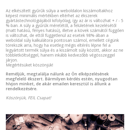
Az elkészített gyűrűk súlya a weboldalon kiszámoltakhoz
képest minimális mértékben eltérhet az ékszerek
gyártástechnológiájából kifolyólag, így az ár is változhat + / - 5
%-ban. A súly a gyűrűk méretétől, a felületének kezelésétől
(matt hatású, fényes hatású), illetve a kövek számától függően
is változhat, de ettől függetlenül az esetek 98%-ában a
weboldal súly kalkulátora pontosan számol, emellett cégünk
törekszik arra, hogy ha esetleg mégis eltérés lépne fel a
legyártott termék súlya és a kiszámolt súly között, akkor az ne
többletköltséggel, hanem inkább kedvezőbb végösszeggel
járjon.
Megértésüket köszönjük!
Reméljük, megtalálja nálunk az Ön elképzelésének
megfelelő ékszert. Bármilyen kérdés estén, nyugodtan
hívjon minket, de akár emailen keresztül is állunk a
rendelkezésére.
Köszönjük, FEIL Csapat!