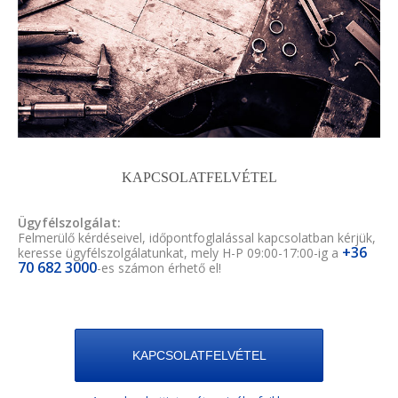
KAPCSOLATFELVÉTEL
Ügyfélszolgálat:
Felmerülő kérdéseivel, időpontfoglalással kapcsolatban kérjük,
+36
keresse ügyfélszolgálatunkat, mely H-P 09:00-17:00-ig a
70 682 3000
-es számon érhető el!
KAPCSOLATFELVÉTEL