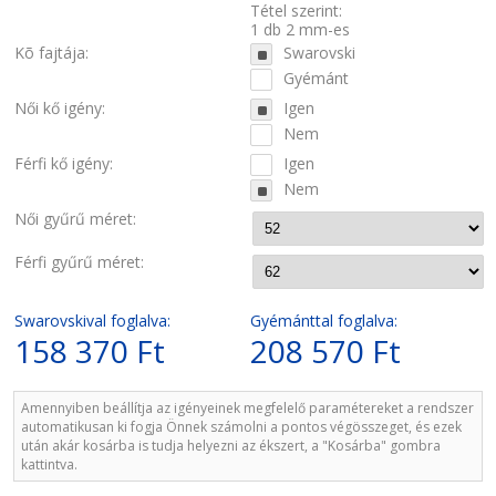
Tétel szerint:
1 db 2 mm-es
Kõ fajtája:
Swarovski
Gyémánt
Női kő igény:
Igen
Nem
Férfi kő igény:
Igen
Nem
Női gyűrű méret:
Férfi gyűrű méret:
Swarovskival foglalva:
Gyémánttal foglalva:
158 370 Ft
208 570 Ft
Amennyiben beállítja az igényeinek megfelelő paramétereket a rendszer
automatikusan ki fogja Önnek számolni a pontos végösszeget, és ezek
után akár kosárba is tudja helyezni az ékszert, a "Kosárba" gombra
kattintva.