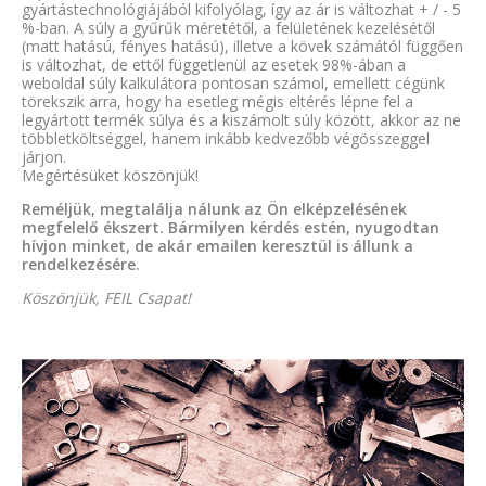
gyártástechnológiájából kifolyólag, így az ár is változhat + / - 5
%-ban. A súly a gyűrűk méretétől, a felületének kezelésétől
(matt hatású, fényes hatású), illetve a kövek számától függően
is változhat, de ettől függetlenül az esetek 98%-ában a
weboldal súly kalkulátora pontosan számol, emellett cégünk
törekszik arra, hogy ha esetleg mégis eltérés lépne fel a
legyártott termék súlya és a kiszámolt súly között, akkor az ne
többletköltséggel, hanem inkább kedvezőbb végösszeggel
járjon.
Megértésüket köszönjük!
Reméljük, megtalálja nálunk az Ön elképzelésének
megfelelő ékszert. Bármilyen kérdés estén, nyugodtan
hívjon minket, de akár emailen keresztül is állunk a
rendelkezésére.
Köszönjük, FEIL Csapat!