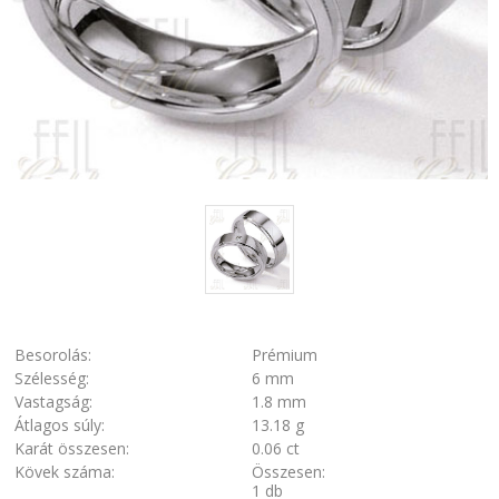
Besorolás:
Prémium
Szélesség:
6 mm
Vastagság:
1.8 mm
Átlagos súly:
13.18 g
Karát összesen:
0.06 ct
Kövek száma:
Összesen:
1 db