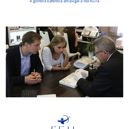
A gombra kattintva átnavigál a feil.hu-ra