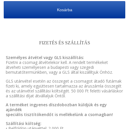
Kosárba
FIZETÉS ÉS SZÁLLÍTÁS
Személyes átvétel vagy GLS kiszállítás:
Fizetni a csomag átvételekor kell. A rendelt termékeket
átveheti személyesen a budapesti vagy szegedi
bemutatótermünkben, vagy a GLS által kiszállítjuk Önhöz.
GLS utánvétel esetén az összeget a csomagot átadó futárnak
fizeti ki, amely együttesen tartalmazza az áruszámla összegét
és az utánvétel szállítási költségét. 50 000 Ft feletti vásárláskor
a szállítási díjat átvállaljuk Öntől.
A terméket ingyenes díszdobozban küldjük és egy
ajándék
speciális tisztítókendőt is mellékelünk a csomagban!
Szállítási költség:
• Belföldön utánvéttel: 2 000 Ft