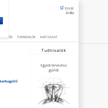
🛒
Kosár
(0 db)
m
Ű GYŰRŰK
TUDNIVALÓK
KAPCSOLAT
Tudnivalók
Egyedi tervezésű
gyűrűk
karikagyűrű