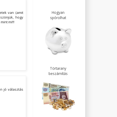
Hogyan
etek van (amit
öszönjük, hogy
spórolhat
mint mi!!!
Törtarany
beszámítás
n jó választás