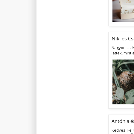
Niki és Cs
Nagyon szé
lettek, min
Antónia é
Kedves Fei