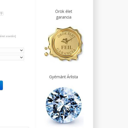
Örök élet
garancia
éret esetén]
Gyémánt Árlista