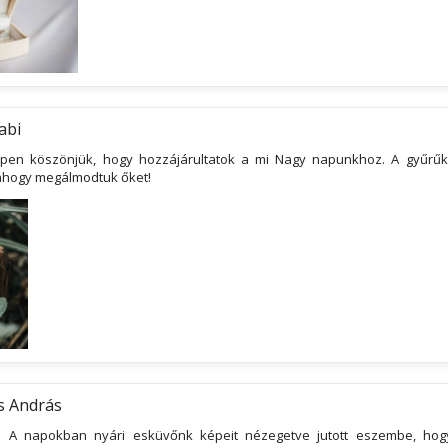
abi
pen köszönjük, hogy hozzájárultatok a mi Nagy napunkhoz. A gyűrűk
t ahogy megálmodtuk őket!
s András
l! A napokban nyári esküvőnk képeit nézegetve jutott eszembe, hog