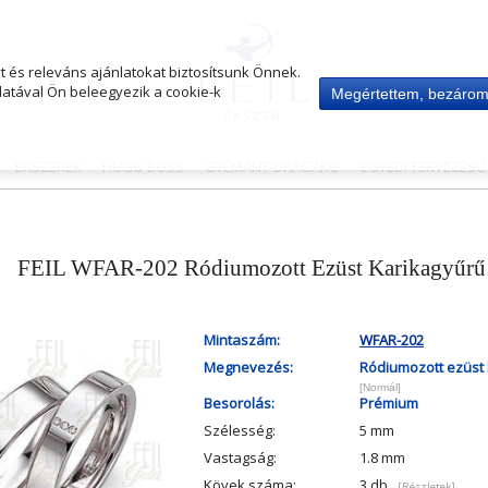
 és releváns ajánlatokat biztosítsunk Önnek.
atával Ön beleegyezik a cookie-k
Megértettem, bezáro
ÉKSZEREK
HUGO BOSS
GYÉMÁNT-DRÁGAKŐ
EGYEDI TERVEZÉS
FEIL WFAR-202 Ródiumozott Ezüst Karikagyűrű
Mintaszám:
WFAR-202
Megnevezés:
Ródiumozott ezüst 
[Normál]
Besorolás:
Prémium
Szélesség:
5 mm
Vastagság:
1.8 mm
Kövek száma:
3 db
[Részletek]