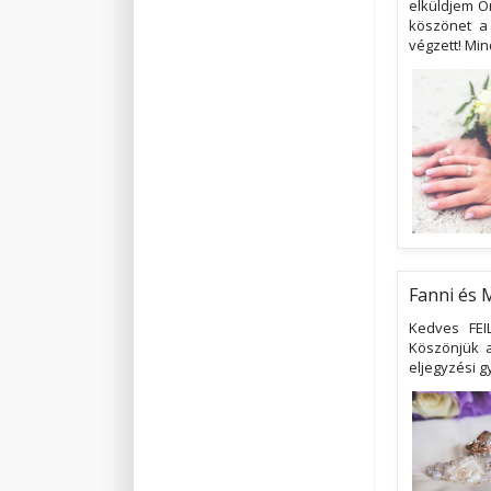
elküldjem Ö
köszönet a 
végzett! Mi
Fanni és 
Kedves FEI
Köszönjük a
eljegyzési g