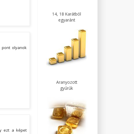
14, 18 Karátból
egyaránt
 pont olyanok
Aranyozott
gyűrűk
y ezt a képet