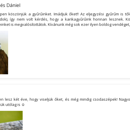
és Dániel
en köszönjük a gyűrűinket. Imádjuk őket!! Az eljegyzési gyűrűm is től
dok), így nem volt kérdés, hogy a karikagyűrűink honnan lesznek. K
einket is megvalósítottátok. Kívánunk még sok ezer ilyen boldog vendéget, 
 lesz két éve, hogy viseljük őket, és még mindig csodaszépek! Nagyo
jük utólag is ☺