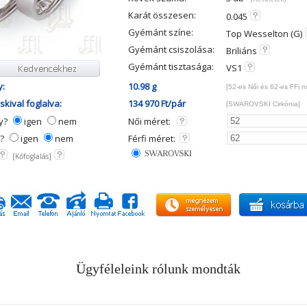
Karát összesen:
0.045
Gyémánt színe:
Top Wesselton (G)
Gyémánt csiszolása:
Briliáns
Gyémánt tisztasága:
VS1
y:
10.98 g
[52-es Női és 62-es FFi m
kival foglalva:
134 970 Ft/pár
[SWAROVSKI Cirkónia]
ny?
igen
nem
Női méret:
y?
igen
nem
Férfi méret:
[Kőfoglalás]
Ügyféleleink rólunk mondták