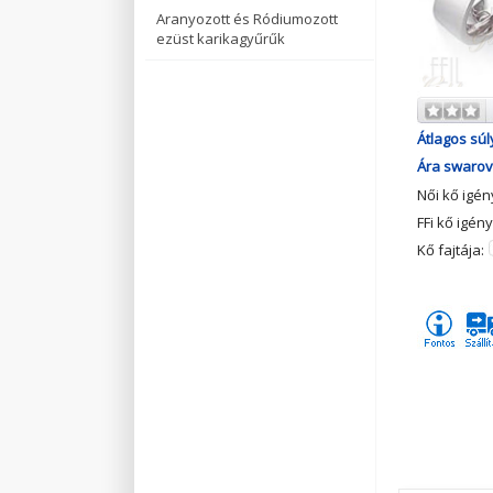
Aranyozott és Ródiumozott
ezüst karikagyűrűk
Átlagos súl
Ára swarovs
Női kő igé
FFi kő igén
Kő fajtája: