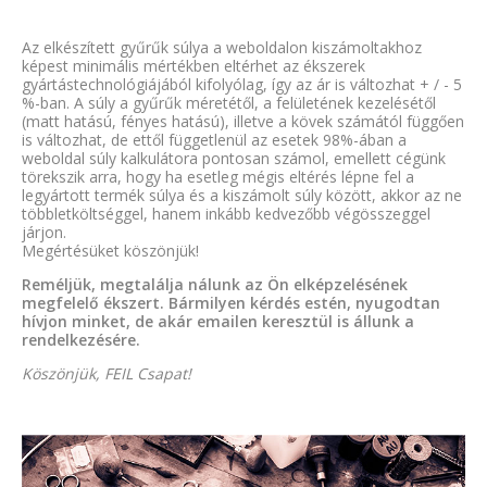
Az elkészített gyűrűk súlya a weboldalon kiszámoltakhoz
képest minimális mértékben eltérhet az ékszerek
gyártástechnológiájából kifolyólag, így az ár is változhat + / - 5
%-ban. A súly a gyűrűk méretétől, a felületének kezelésétől
(matt hatású, fényes hatású), illetve a kövek számától függően
is változhat, de ettől függetlenül az esetek 98%-ában a
weboldal súly kalkulátora pontosan számol, emellett cégünk
törekszik arra, hogy ha esetleg mégis eltérés lépne fel a
legyártott termék súlya és a kiszámolt súly között, akkor az ne
többletköltséggel, hanem inkább kedvezőbb végösszeggel
járjon.
Megértésüket köszönjük!
Reméljük, megtalálja nálunk az Ön elképzelésének
megfelelő ékszert. Bármilyen kérdés estén, nyugodtan
hívjon minket, de akár emailen keresztül is állunk a
rendelkezésére.
Köszönjük, FEIL Csapat!