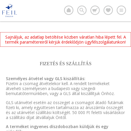
Sajnáljuk, az adatlap betöltése közben váratlan hiba lépett fel. A
termék paramétereiről kérjük érdeklődjön ügyfélszolgálatunkon!
FIZETÉS ÉS SZÁLLÍTÁS
Személyes átvétel vagy GLS kiszállítás:
Fizetni a csomag átvételekor kell. A rendelt termékeket
átveheti személyesen a budapesti vagy szegedi
bemutatótermünkben, vagy a GLS által kiszállítjuk Önhöz.
GLS utánvétel esetén az összeget a csomagot átadó futárnak
fizeti ki, amely együttesen tartalmazza az áruszámla összegét
és az utánvétel szállítási költségét. 50 000 Ft feletti vásárláskor
a szállítási díjat átvállaljuk Öntől.
A terméket ingyenes díszdobozban küldjük és egy