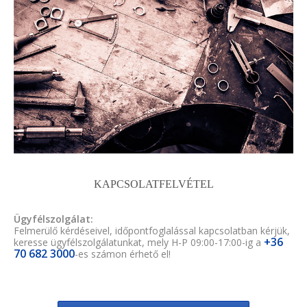
KAPCSOLATFELVÉTEL
Ügyfélszolgálat:
Felmerülő kérdéseivel, időpontfoglalással kapcsolatban kérjük,
+36
keresse ügyfélszolgálatunkat, mely H-P 09:00-17:00-ig a
70 682 3000
-es számon érhető el!