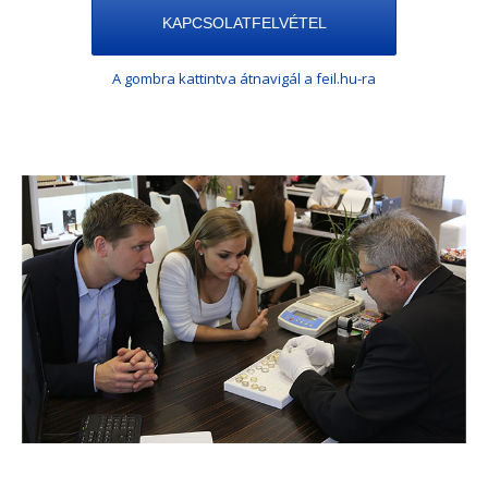
KAPCSOLATFELVÉTEL
A gombra kattintva átnavigál a feil.hu-ra