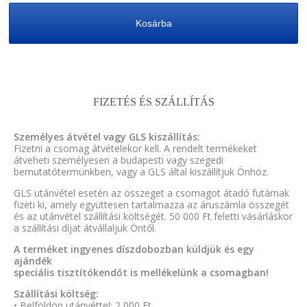
Kosárba
FIZETÉS ÉS SZÁLLÍTÁS
Személyes átvétel vagy GLS kiszállítás:
Fizetni a csomag átvételekor kell. A rendelt termékeket
átveheti személyesen a budapesti vagy szegedi
bemutatótermünkben, vagy a GLS által kiszállítjuk Önhöz.
GLS utánvétel esetén az összeget a csomagot átadó futárnak
fizeti ki, amely együttesen tartalmazza az áruszámla összegét
és az utánvétel szállítási költségét. 50 000 Ft feletti vásárláskor
a szállítási díjat átvállaljuk Öntől.
A terméket ingyenes díszdobozban küldjük és egy
ajándék
speciális tisztítókendőt is mellékelünk a csomagban!
Szállítási költség:
• Belföldön utánvéttel: 2 000 Ft