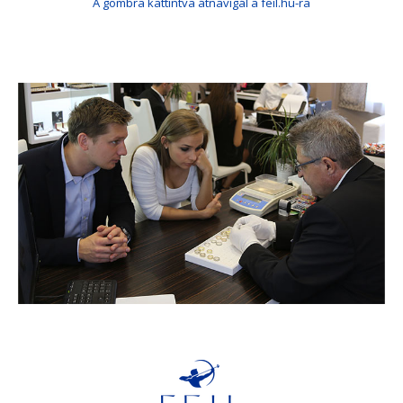
A gombra kattintva átnavigál a feil.hu-ra