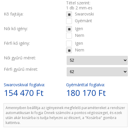
Tétel szerint:
1 db 2 mm-es
Kõ fajtája:
Swarovski
Gyémánt
Női kő igény:
Igen
Nem
Férfi kő igény:
Igen
Nem
Női gyűrű méret:
Férfi gyűrű méret:
Swarovskival foglalva:
Gyémánttal foglalva:
154 470 Ft
180 170 Ft
Amennyiben beállítja az igényeinek megfelelő paramétereket a rendszer
automatikusan ki fogja Önnek számolni a pontos végösszeget, és ezek
után akár kosárba is tudja helyezni az ékszert, a "Kosárba" gombra
kattintva.