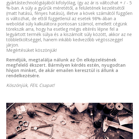
gyártástechnológiájából kifolyólag, így az ár is változhat + / - 5
%-ban. A súly a gyűrűk méretétől, a felületének kezelésétől
(matt hatású, fényes hatású), illetve a kövek számától függően
is változhat, de ettől függetlenül az esetek 98%-ában a
weboldal súly kalkulátora pontosan számol, emellett cégünk
törekszik arra, hogy ha esetleg mégis eltérés lépne fel a
legyártott termék súlya és a kiszámolt súly között, akkor az ne
többletköltséggel, hanem inkább kedvezőbb végösszeggel
járjon.
Megértésüket köszönjük!
Reméljük, megtalálja nálunk az Ön elképzelésének
megfelelő ékszert. Bármilyen kérdés estén, nyugodtan
hívjon minket, de akár emailen keresztül is állunk a
rendelkezésére.
Köszönjük, FEIL Csapat!