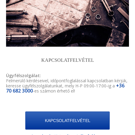
KAPCSOLATFELVÉTEL
Ügyfélszolgálat:
Felmerülő kérdéseivel, időpontfoglalással kapcsolatban kérjük,
+36
keresse ügyfélszolgálatunkat, mely H-P 09:00-17:00-ig a
70 682 3000
-es számon érhető el!
KAPCSOLATFELVÉTEL