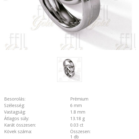
Besorolás:
Prémium
Szélesség:
6 mm
Vastagság:
1.8 mm
Átlagos súly:
13.18 g
Karát összesen:
0.03 ct
Kövek száma:
Összesen:
1 db