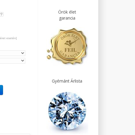
Örök élet
garancia
éret esetén]
Gyémánt Árlista