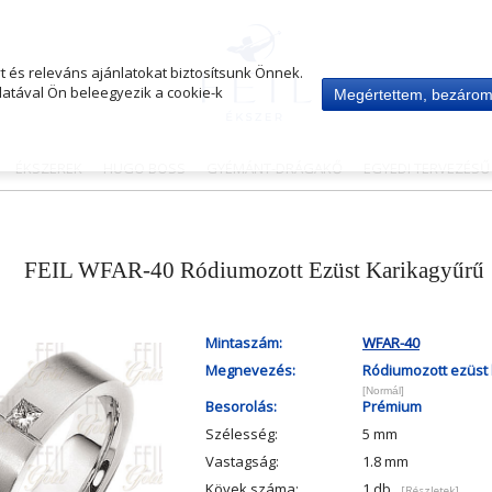
 és releváns ajánlatokat biztosítsunk Önnek.
atával Ön beleegyezik a cookie-k
Megértettem, bezáro
ÉKSZEREK
HUGO BOSS
GYÉMÁNT-DRÁGAKŐ
EGYEDI TERVEZÉS
FEIL WFAR-40 Ródiumozott Ezüst Karikagyűrű
Mintaszám:
WFAR-40
Megnevezés:
Ródiumozott ezüst 
[Normál]
Besorolás:
Prémium
Szélesség:
5 mm
Vastagság:
1.8 mm
Kövek száma:
1 db
[Részletek]