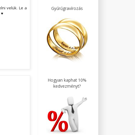
ni velük. Le a
Gyűrűgravírozás
 ♥
Hogyan kaphat 10%
kedvezményt?