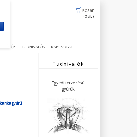
🛒
Kosár
(0 db)
m
Ű GYŰRŰK
TUDNIVALÓK
KAPCSOLAT
Tudnivalók
Egyedi tervezésű
gyűrűk
karikagyűrű