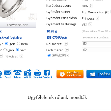
Karát összesen:
0.06
Gyémánt színe:
Top Wesselton (G)
Gyémánt csiszolása:
Princess
Gyémánt tisztasága:
VS1
y:
10.98 g
[52-es Női és 62-es FFi m
kival foglalva:
133 070 Ft/pár
[SWAROVSKI Cirkónia]
ny?
igen
nem
Női méret:
y?
igen
nem
Férfi méret:
[Kőfoglalás]
Ügyféleleink rólunk mondták