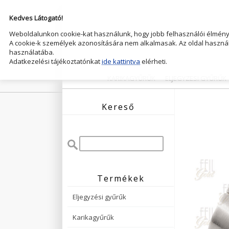
Kedves Látogató!
Weboldalunkon cookie-kat használunk, hogy jobb felhasználói élményt
A cookie-k személyek azonosítására nem alkalmasak. Az oldal használ
használatába.
Adatkezelési tájékoztatónkat
ide kattintva
elérheti.
KARIKAGYŰRŰK
ELJEGYZESI GYŰRŰK
Kereső
Termékek
Eljegyzési gyűrűk
Karikagyűrűk