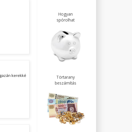
Hogyan
spórolhat
igazán kerekké
Törtarany
beszámítás