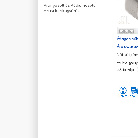
Aranyozott és Ródiumozott
ezüst karikagyűrűk
Átlagos súl
Ára swarovs
Női kő igé
FFi kő igén
Kő fajtája: