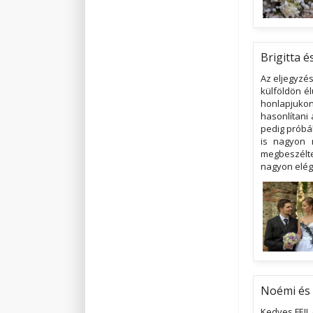
Brigitta é
Az eljegyzés
külföldön é
honlapjukon
hasonlítani
pedig próbál
is nagyon 
megbeszélte
nagyon elége
Noémi és
Kedves FEIL 