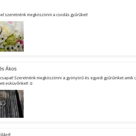
pel szeretnénk megköszönni a csodás gyűrűket!
és Ákos
 csapat! Szeretnénk megköszönni a gyönyörű és egyedi gyűrűinket amik 
heti esküvőnket! ☺
ilárd