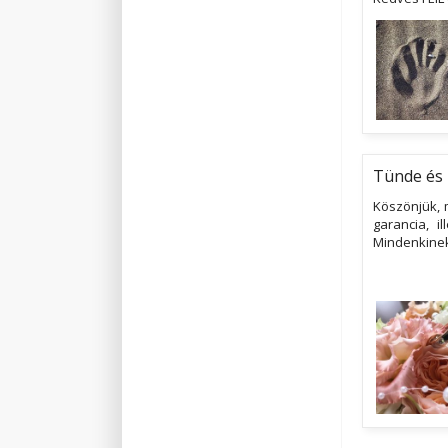
Tünde és 
Köszönjük, 
garancia, i
Mindenkinek