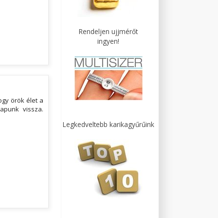
Rendeljen ujjmérőt
ingyen!
gy örök élet a
kapunk vissza.
Legkedveltebb karikagyűrűink