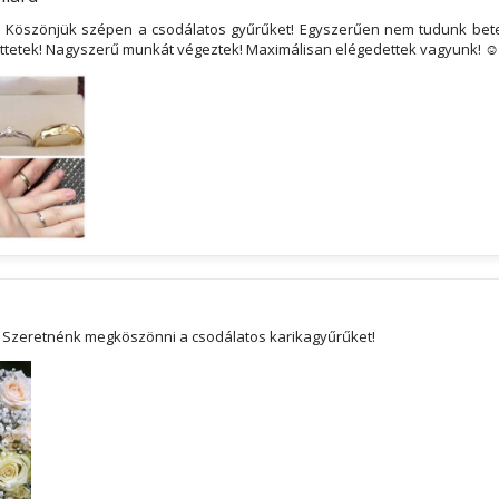
! Köszönjük szépen a csodálatos gyűrűket! Egyszerűen nem tudunk betel
őttetek! Nagyszerű munkát végeztek! Maximálisan elégedettek vagyunk! ☺
! Szeretnénk megköszönni a csodálatos karikagyűrűket!