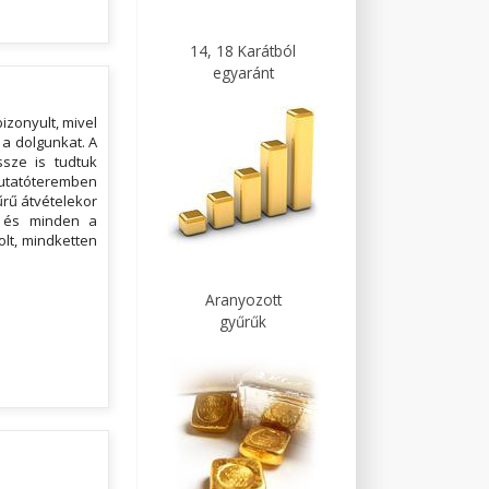
14, 18 Karátból
egyaránt
izonyult, mivel
 a dolgunkat. A
ssze is tudtuk
emutatóteremben
yűrű átvételekor
, és minden a
lt, mindketten
Aranyozott
gyűrűk