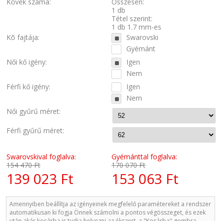
Kövek száma:
Összesen:
1 db
Tétel szerint:
1 db 1.7 mm-es
Kõ fajtája:
Swarovski
Gyémánt
Női kő igény:
Igen
Nem
Férfi kő igény:
Igen
Nem
Női gyűrű méret:
Férfi gyűrű méret:
Swarovskival foglalva:
Gyémánttal foglalva:
154 470 Ft
170 070 Ft
139 023 Ft
153 063 Ft
Amennyiben beállítja az igényeinek megfelelő paramétereket a rendszer
automatikusan ki fogja Önnek számolni a pontos végösszeget, és ezek
után akár kosárba is tudja helyezni az ékszert, a "Kosárba" gombra