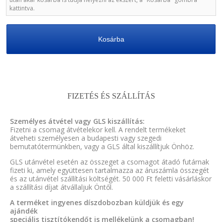
kattintva.
Kosárba
FIZETÉS ÉS SZÁLLÍTÁS
Személyes átvétel vagy GLS kiszállítás:
Fizetni a csomag átvételekor kell. A rendelt termékeket
átveheti személyesen a budapesti vagy szegedi
bemutatótermünkben, vagy a GLS által kiszállítjuk Önhöz.
GLS utánvétel esetén az összeget a csomagot átadó futárnak
fizeti ki, amely együttesen tartalmazza az áruszámla összegét
és az utánvétel szállítási költségét. 50 000 Ft feletti vásárláskor
a szállítási díjat átvállaljuk Öntől.
A terméket ingyenes díszdobozban küldjük és egy
ajándék
speciális tisztítókendőt is mellékelünk a csomagban!