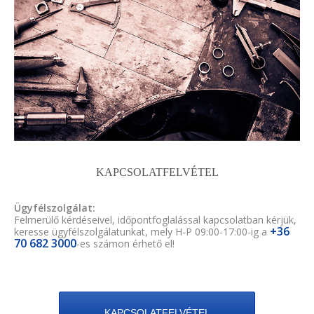
KAPCSOLATFELVÉTEL
Ügyfélszolgálat:
Felmerülő kérdéseivel, időpontfoglalással kapcsolatban kérjük,
+36
keresse ügyfélszolgálatunkat, mely H-P 09:00-17:00-ig a
70 682 3000
-es számon érhető el!
KAPCSOLATFELVÉTEL