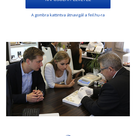
A gombra kattintva átnavigál a feil.hu-ra