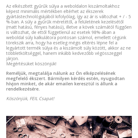
Az elkészített gyűrűk súlya a weboldalon kiszámoltakhoz
képest minimális mértékben eltérhet az ékszerek
gyártástechnológiájából kifolyólag, így az ár is változhat + / - 5
%-ban. A súly a gyűrűk méretétől, a felületének kezelésétől
(matt hatású, fényes hatású), illetve a kövek számától függően
is változhat, de ettől függetlenül az esetek 98%-ában a
weboldal súly kalkulátora pontosan számol, emellett cégünk
törekszik arra, hogy ha esetleg mégis eltérés lépne fel a
legyártott termék súlya és a kiszámolt súly között, akkor az ne
többletköltséggel, hanem inkább kedvezőbb végösszeggel
járjon.
Megértésüket köszönjük!
Reméljük, megtalálja nálunk az Ön elképzelésének
megfelelő ékszert. Bármilyen kérdés estén, nyugodtan
hívjon minket, de akár emailen keresztül is állunk a
rendelkezésére.
Köszönjük, FEIL Csapat!