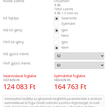
Kövek száma:
Összesen:
4 db
Tétel szerint:
4 db 1.5 mm-es
Kõ fajtája:
Swarovski
Gyémánt
Női kő igény:
Igen
Nem
Férfi kő igény:
Igen
Nem
Női gyűrű méret:
Férfi gyűrű méret:
Swarovskival foglalva:
Gyémánttal foglalva:
137 870 Ft
183 070 Ft
124 083 Ft
164 763 Ft
Amennyiben beállítja az igényeinek megfelelő paramétereket a rendszer
automatikusan ki fogja Önnek számolni a pontos végösszeget, és ezek
után akár kosárba is tudja helyezni az ékszert, a "Kosárba" gombra