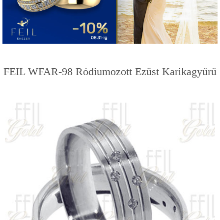
FEIL WFAR-98 Ródiumozott Ezüst Karikagyűrű