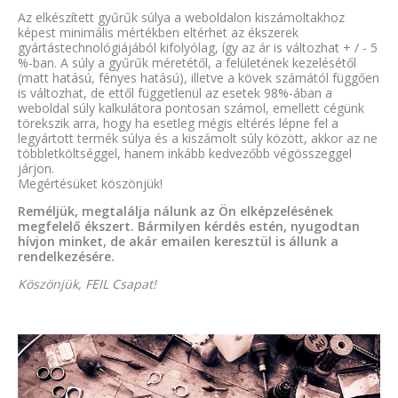
Az elkészített gyűrűk súlya a weboldalon kiszámoltakhoz
képest minimális mértékben eltérhet az ékszerek
gyártástechnológiájából kifolyólag, így az ár is változhat + / - 5
%-ban. A súly a gyűrűk méretétől, a felületének kezelésétől
(matt hatású, fényes hatású), illetve a kövek számától függően
is változhat, de ettől függetlenül az esetek 98%-ában a
weboldal súly kalkulátora pontosan számol, emellett cégünk
törekszik arra, hogy ha esetleg mégis eltérés lépne fel a
legyártott termék súlya és a kiszámolt súly között, akkor az ne
többletköltséggel, hanem inkább kedvezőbb végösszeggel
járjon.
Megértésüket köszönjük!
Reméljük, megtalálja nálunk az Ön elképzelésének
megfelelő ékszert. Bármilyen kérdés estén, nyugodtan
hívjon minket, de akár emailen keresztül is állunk a
rendelkezésére.
Köszönjük, FEIL Csapat!