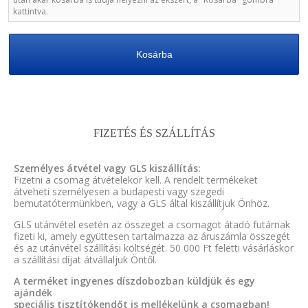
kattintva.
Kosárba
FIZETÉS ÉS SZÁLLÍTÁS
Személyes átvétel vagy GLS kiszállítás:
Fizetni a csomag átvételekor kell. A rendelt termékeket
átveheti személyesen a budapesti vagy szegedi
bemutatótermünkben, vagy a GLS által kiszállítjuk Önhöz.
GLS utánvétel esetén az összeget a csomagot átadó futárnak
fizeti ki, amely együttesen tartalmazza az áruszámla összegét
és az utánvétel szállítási költségét. 50 000 Ft feletti vásárláskor
a szállítási díjat átvállaljuk Öntől.
A terméket ingyenes díszdobozban küldjük és egy
ajándék
speciális tisztítókendőt is mellékelünk a csomagban!