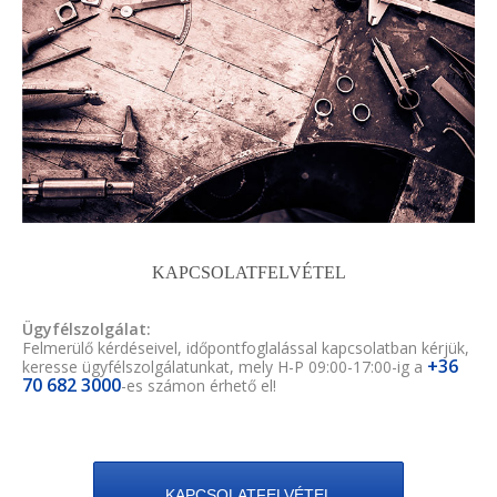
KAPCSOLATFELVÉTEL
Ügyfélszolgálat:
Felmerülő kérdéseivel, időpontfoglalással kapcsolatban kérjük,
+36
keresse ügyfélszolgálatunkat, mely H-P 09:00-17:00-ig a
70 682 3000
-es számon érhető el!
KAPCSOLATFELVÉTEL