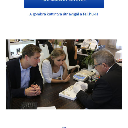
A gombra kattintva átnavigál a feil.hu-ra