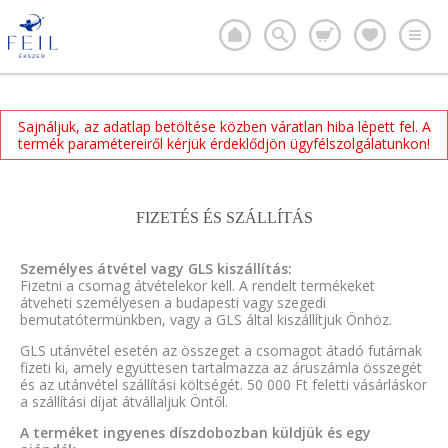
Sajnáljuk, az adatlap betöltése közben váratlan hiba lépett fel. A
termék paramétereiről kérjük érdeklődjön ügyfélszolgálatunkon!
FIZETÉS ÉS SZÁLLÍTÁS
Személyes átvétel vagy GLS kiszállítás:
Fizetni a csomag átvételekor kell. A rendelt termékeket
átveheti személyesen a budapesti vagy szegedi
bemutatótermünkben, vagy a GLS által kiszállítjuk Önhöz.
GLS utánvétel esetén az összeget a csomagot átadó futárnak
fizeti ki, amely együttesen tartalmazza az áruszámla összegét
és az utánvétel szállítási költségét. 50 000 Ft feletti vásárláskor
a szállítási díjat átvállaljuk Öntől.
A terméket ingyenes díszdobozban küldjük és egy