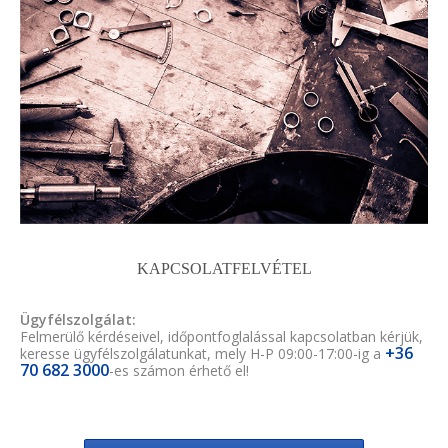
KAPCSOLATFELVÉTEL
Ügyfélszolgálat:
Felmerülő kérdéseivel, időpontfoglalással kapcsolatban kérjük,
+36
keresse ügyfélszolgálatunkat, mely H-P 09:00-17:00-ig a
70 682 3000
-es számon érhető el!