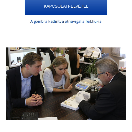
KAPCSOLATFELVÉTEL
A gombra kattintva átnavigál a feil.hu-ra