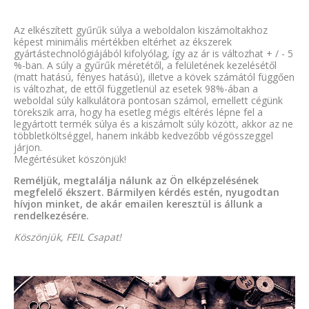
Az elkészített gyűrűk súlya a weboldalon kiszámoltakhoz
képest minimális mértékben eltérhet az ékszerek
gyártástechnológiájából kifolyólag, így az ár is változhat + / - 5
%-ban. A súly a gyűrűk méretétől, a felületének kezelésétől
(matt hatású, fényes hatású), illetve a kövek számától függően
is változhat, de ettől függetlenül az esetek 98%-ában a
weboldal súly kalkulátora pontosan számol, emellett cégünk
törekszik arra, hogy ha esetleg mégis eltérés lépne fel a
legyártott termék súlya és a kiszámolt súly között, akkor az ne
többletköltséggel, hanem inkább kedvezőbb végösszeggel
járjon.
Megértésüket köszönjük!
Reméljük, megtalálja nálunk az Ön elképzelésének
megfelelő ékszert. Bármilyen kérdés estén, nyugodtan
hívjon minket, de akár emailen keresztül is állunk a
rendelkezésére.
Köszönjük, FEIL Csapat!