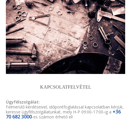
KAPCSOLATFELVÉTEL
Ügyfélszolgálat:
Felmerülő kérdéseivel, időpontfoglalással kapcsolatban kérjük,
+36
keresse ügyfélszolgálatunkat, mely H-P 09:00-17:00-ig a
70 682 3000
-es számon érhető el!