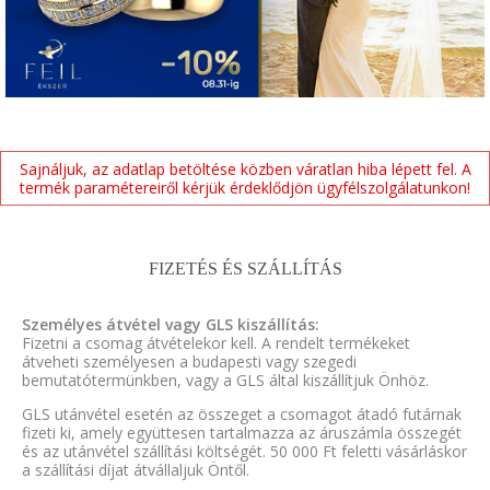
Sajnáljuk, az adatlap betöltése közben váratlan hiba lépett fel. A
termék paramétereiről kérjük érdeklődjön ügyfélszolgálatunkon!
FIZETÉS ÉS SZÁLLÍTÁS
Személyes átvétel vagy GLS kiszállítás:
Fizetni a csomag átvételekor kell. A rendelt termékeket
átveheti személyesen a budapesti vagy szegedi
bemutatótermünkben, vagy a GLS által kiszállítjuk Önhöz.
GLS utánvétel esetén az összeget a csomagot átadó futárnak
fizeti ki, amely együttesen tartalmazza az áruszámla összegét
és az utánvétel szállítási költségét. 50 000 Ft feletti vásárláskor
a szállítási díjat átvállaljuk Öntől.