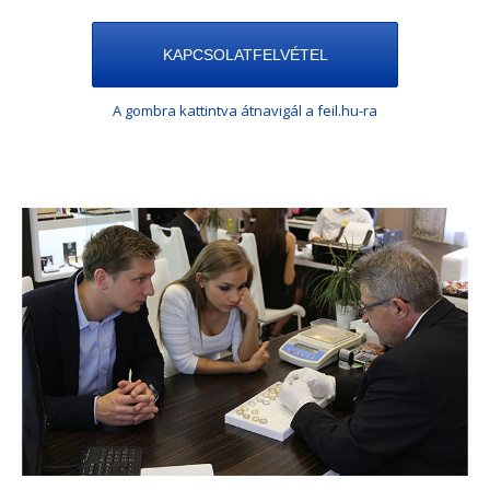
KAPCSOLATFELVÉTEL
A gombra kattintva átnavigál a feil.hu-ra