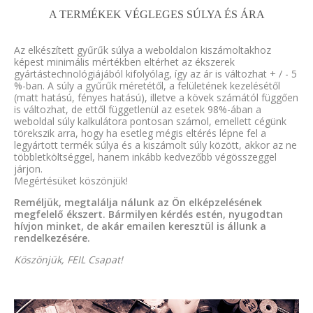
A TERMÉKEK VÉGLEGES SÚLYA ÉS ÁRA
Az elkészített gyűrűk súlya a weboldalon kiszámoltakhoz
képest minimális mértékben eltérhet az ékszerek
gyártástechnológiájából kifolyólag, így az ár is változhat + / - 5
%-ban. A súly a gyűrűk méretétől, a felületének kezelésétől
(matt hatású, fényes hatású), illetve a kövek számától függően
is változhat, de ettől függetlenül az esetek 98%-ában a
weboldal súly kalkulátora pontosan számol, emellett cégünk
törekszik arra, hogy ha esetleg mégis eltérés lépne fel a
legyártott termék súlya és a kiszámolt súly között, akkor az ne
többletköltséggel, hanem inkább kedvezőbb végösszeggel
járjon.
Megértésüket köszönjük!
Reméljük, megtalálja nálunk az Ön elképzelésének
megfelelő ékszert. Bármilyen kérdés estén, nyugodtan
hívjon minket, de akár emailen keresztül is állunk a
rendelkezésére.
Köszönjük, FEIL Csapat!