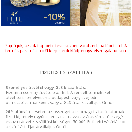
Sajnáljuk, az adatlap betöltése közben váratlan hiba lépett fel. A
termék paramétereiről kérjük érdeklődjön ügyfélszolgálatunkon!
FIZETÉS ÉS SZÁLLÍTÁS
Személyes átvétel vagy GLS kiszállítás:
Fizetni a csomag átvételekor kell. A rendelt termékeket
átveheti személyesen a budapesti vagy szegedi
bemutatótermünkben, vagy a GLS által kiszállítjuk Önhöz.
GLS utánvétel esetén az összeget a csomagot átadó futárnak
fizeti ki, amely együttesen tartalmazza az áruszámla összegét
és az utánvétel szállítási költségét. 50 000 Ft feletti vásárláskor
a szállítási díjat átvállaljuk Öntől.