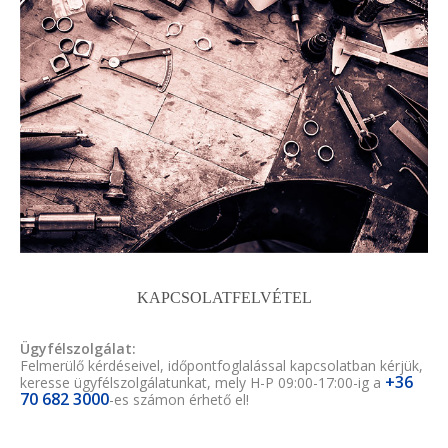
KAPCSOLATFELVÉTEL
Ügyfélszolgálat:
Felmerülő kérdéseivel, időpontfoglalással kapcsolatban kérjük,
+36
keresse ügyfélszolgálatunkat, mely H-P 09:00-17:00-ig a
70 682 3000
-es számon érhető el!