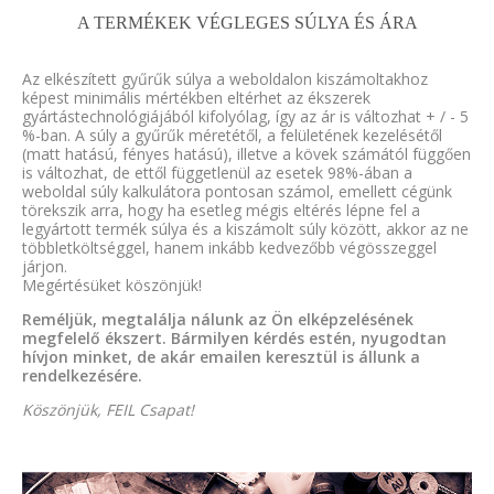
A TERMÉKEK VÉGLEGES SÚLYA ÉS ÁRA
Az elkészített gyűrűk súlya a weboldalon kiszámoltakhoz
képest minimális mértékben eltérhet az ékszerek
gyártástechnológiájából kifolyólag, így az ár is változhat + / - 5
%-ban. A súly a gyűrűk méretétől, a felületének kezelésétől
(matt hatású, fényes hatású), illetve a kövek számától függően
is változhat, de ettől függetlenül az esetek 98%-ában a
weboldal súly kalkulátora pontosan számol, emellett cégünk
törekszik arra, hogy ha esetleg mégis eltérés lépne fel a
legyártott termék súlya és a kiszámolt súly között, akkor az ne
többletköltséggel, hanem inkább kedvezőbb végösszeggel
járjon.
Megértésüket köszönjük!
Reméljük, megtalálja nálunk az Ön elképzelésének
megfelelő ékszert. Bármilyen kérdés estén, nyugodtan
hívjon minket, de akár emailen keresztül is állunk a
rendelkezésére.
Köszönjük, FEIL Csapat!