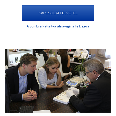
KAPCSOLATFELVÉTEL
A gombra kattintva átnavigál a feil.hu-ra