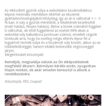
Az elkészített gyűrűk súlya a weboldalon kiszámoltakhoz
képest minimális mértékben eltérhet az ékszerek
gyártástechnológiájából kifolyólag, így az ár is változhat + / - 5
%-ban. A súly a gyűrűk méretétől, a felületének kezelésétől
(matt hatású, fényes hatású), illetve a kövek számától függően
is változhat, de ettől függetlenül az esetek 98%-ában a
weboldal súly kalkulátora pontosan számol, emellett cégünk
törekszik arra, hogy ha esetleg mégis eltérés lépne fel a
legyártott termék súlya és a kiszámolt súly között, akkor az ne
többletköltséggel, hanem inkább kedvezőbb végösszeggel
járjon.
Megértésüket köszönjük!
Reméljük, megtalálja nálunk az Ön elképzelésének
megfelelő ékszert. Bármilyen kérdés estén, nyugodtan
hívjon minket, de akár emailen keresztül is állunk a
rendelkezésére.
Köszönjük, FEIL Csapat!