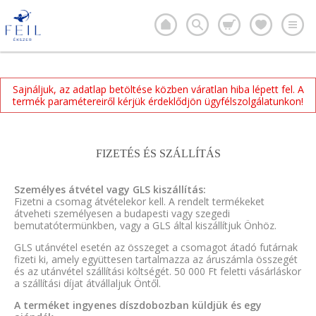
Sajnáljuk, az adatlap betöltése közben váratlan hiba lépett fel. A
termék paramétereiről kérjük érdeklődjön ügyfélszolgálatunkon!
FIZETÉS ÉS SZÁLLÍTÁS
Személyes átvétel vagy GLS kiszállítás:
Fizetni a csomag átvételekor kell. A rendelt termékeket
átveheti személyesen a budapesti vagy szegedi
bemutatótermünkben, vagy a GLS által kiszállítjuk Önhöz.
GLS utánvétel esetén az összeget a csomagot átadó futárnak
fizeti ki, amely együttesen tartalmazza az áruszámla összegét
és az utánvétel szállítási költségét. 50 000 Ft feletti vásárláskor
a szállítási díjat átvállaljuk Öntől.
A terméket ingyenes díszdobozban küldjük és egy