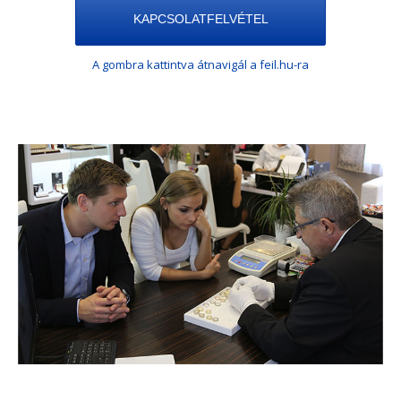
KAPCSOLATFELVÉTEL
A gombra kattintva átnavigál a feil.hu-ra