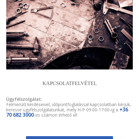
KAPCSOLATFELVÉTEL
Ügyfélszolgálat:
Felmerülő kérdéseivel, időpontfoglalással kapcsolatban kérjük,
+36
keresse ügyfélszolgálatunkat, mely H-P 09:00-17:00-ig a
70 682 3000
-es számon érhető el!