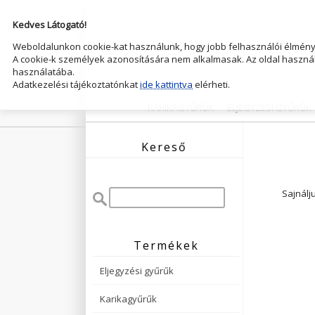
Kedves Látogató!
Weboldalunkon cookie-kat használunk, hogy jobb felhasználói élményt
A cookie-k személyek azonosítására nem alkalmasak. Az oldal használ
használatába.
Adatkezelési tájékoztatónkat
ide kattintva
elérheti.
KARIKAGYŰRŰK
ELJEGYZESI GYŰRŰK
Kereső
Sajnálj
Termékek
Eljegyzési gyűrűk
Karikagyűrűk