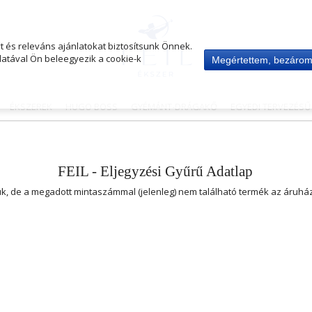
 és releváns ajánlatokat biztosítsunk Önnek.
atával Ön beleegyezik a cookie-k
Megértettem, bezáro
ÉKSZEREK
HUGO BOSS
GYÉMÁNT-DRÁGAKŐ
EGYEDI TERVEZÉS
FEIL - Eljegyzési Gyűrű Adatlap
uk, de a megadott mintaszámmal (jelenleg) nem található termék az áruh