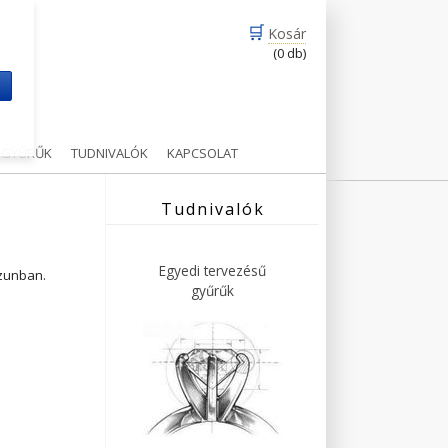
🛒
Kosár
(0 db)
m
Ű GYŰRŰK
TUDNIVALÓK
KAPCSOLAT
Tudnivalók
Egyedi tervezésű
ázunban.
gyűrűk