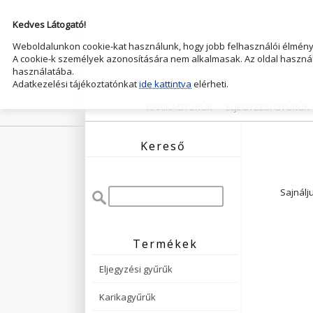
Kedves Látogató!
Weboldalunkon cookie-kat használunk, hogy jobb felhasználói élményt
A cookie-k személyek azonosítására nem alkalmasak. Az oldal használ
használatába.
Adatkezelési tájékoztatónkat
ide kattintva
elérheti.
KARIKAGYŰRŰK
ELJEGYZESI GYŰRŰK
Kereső
Sajnálj
Termékek
Eljegyzési gyűrűk
Karikagyűrűk