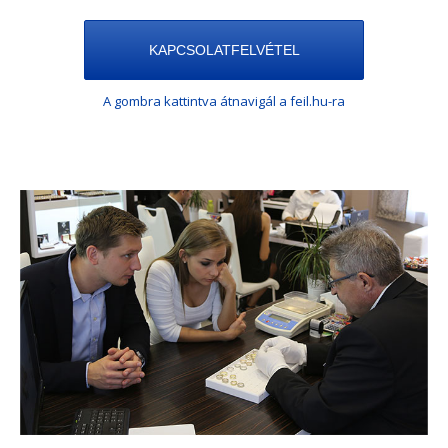
KAPCSOLATFELVÉTEL
A gombra kattintva átnavigál a feil.hu-ra