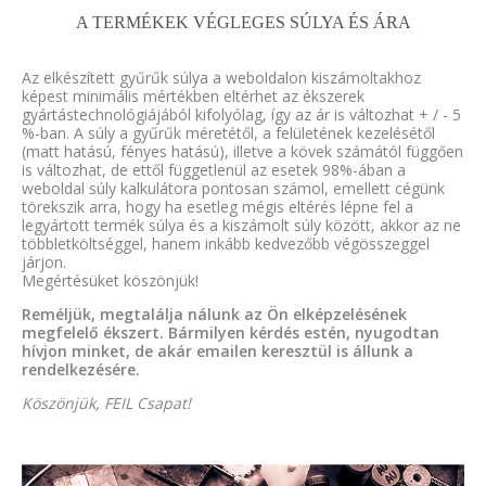
A TERMÉKEK VÉGLEGES SÚLYA ÉS ÁRA
Az elkészített gyűrűk súlya a weboldalon kiszámoltakhoz
képest minimális mértékben eltérhet az ékszerek
gyártástechnológiájából kifolyólag, így az ár is változhat + / - 5
%-ban. A súly a gyűrűk méretétől, a felületének kezelésétől
(matt hatású, fényes hatású), illetve a kövek számától függően
is változhat, de ettől függetlenül az esetek 98%-ában a
weboldal súly kalkulátora pontosan számol, emellett cégünk
törekszik arra, hogy ha esetleg mégis eltérés lépne fel a
legyártott termék súlya és a kiszámolt súly között, akkor az ne
többletköltséggel, hanem inkább kedvezőbb végösszeggel
járjon.
Megértésüket köszönjük!
Reméljük, megtalálja nálunk az Ön elképzelésének
megfelelő ékszert. Bármilyen kérdés estén, nyugodtan
hívjon minket, de akár emailen keresztül is állunk a
rendelkezésére.
Köszönjük, FEIL Csapat!