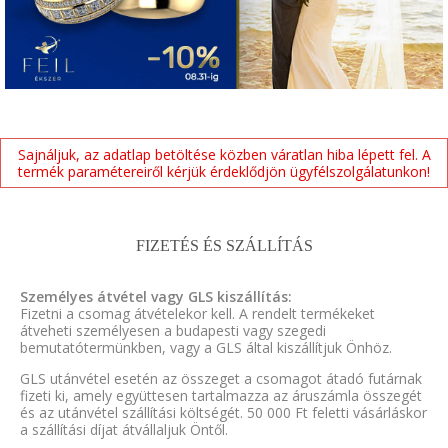
Sajnáljuk, az adatlap betöltése közben váratlan hiba lépett fel. A
termék paramétereiről kérjük érdeklődjön ügyfélszolgálatunkon!
FIZETÉS ÉS SZÁLLÍTÁS
Személyes átvétel vagy GLS kiszállítás:
Fizetni a csomag átvételekor kell. A rendelt termékeket
átveheti személyesen a budapesti vagy szegedi
bemutatótermünkben, vagy a GLS által kiszállítjuk Önhöz.
GLS utánvétel esetén az összeget a csomagot átadó futárnak
fizeti ki, amely együttesen tartalmazza az áruszámla összegét
és az utánvétel szállítási költségét. 50 000 Ft feletti vásárláskor
a szállítási díjat átvállaljuk Öntől.