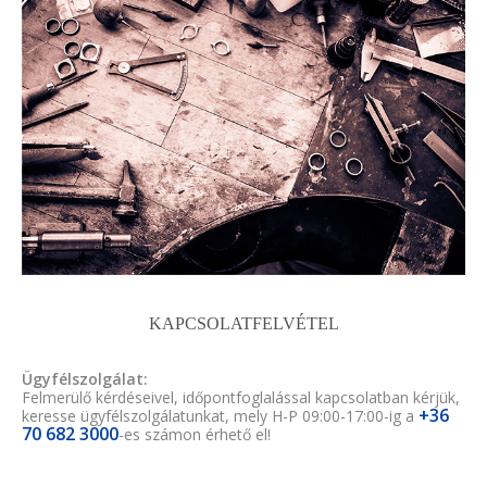
KAPCSOLATFELVÉTEL
Ügyfélszolgálat:
Felmerülő kérdéseivel, időpontfoglalással kapcsolatban kérjük,
+36
keresse ügyfélszolgálatunkat, mely H-P 09:00-17:00-ig a
70 682 3000
-es számon érhető el!