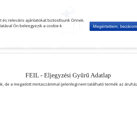
 és releváns ajánlatokat biztosítsunk Önnek.
atával Ön beleegyezik a cookie-k
Megértettem, bezáro
ÉKSZEREK
HUGO BOSS
GYÉMÁNT-DRÁGAKŐ
EGYEDI TERVEZÉS
FEIL - Eljegyzési Gyűrű Adatlap
uk, de a megadott mintaszámmal (jelenleg) nem található termék az áruh