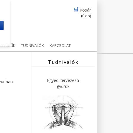
🛒
Kosár
(0 db)
m
Ű GYŰRŰK
TUDNIVALÓK
KAPCSOLAT
Tudnivalók
Egyedi tervezésű
ázunban.
gyűrűk