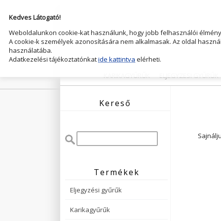
Kedves Látogató!
Weboldalunkon cookie-kat használunk, hogy jobb felhasználói élményt
A cookie-k személyek azonosítására nem alkalmasak. Az oldal használ
használatába.
Adatkezelési tájékoztatónkat
ide kattintva
elérheti.
KARIKAGYŰRŰK
ELJEGYZESI GYŰRŰK
Kereső
Sajnálj
Termékek
Eljegyzési gyűrűk
Karikagyűrűk