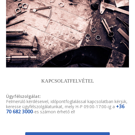
KAPCSOLATFELVÉTEL
Ügyfélszolgálat:
Felmerülő kérdéseivel, időpontfoglalással kapcsolatban kérjük,
+36
keresse ügyfélszolgálatunkat, mely H-P 09:00-17:00-ig a
70 682 3000
-es számon érhető el!