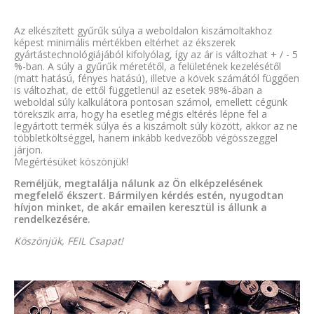
Az elkészített gyűrűk súlya a weboldalon kiszámoltakhoz
képest minimális mértékben eltérhet az ékszerek
gyártástechnológiájából kifolyólag, így az ár is változhat + / - 5
%-ban. A súly a gyűrűk méretétől, a felületének kezelésétől
(matt hatású, fényes hatású), illetve a kövek számától függően
is változhat, de ettől függetlenül az esetek 98%-ában a
weboldal súly kalkulátora pontosan számol, emellett cégünk
törekszik arra, hogy ha esetleg mégis eltérés lépne fel a
legyártott termék súlya és a kiszámolt súly között, akkor az ne
többletköltséggel, hanem inkább kedvezőbb végösszeggel
járjon.
Megértésüket köszönjük!
Reméljük, megtalálja nálunk az Ön elképzelésének
megfelelő ékszert. Bármilyen kérdés estén, nyugodtan
hívjon minket, de akár emailen keresztül is állunk a
rendelkezésére.
Köszönjük, FEIL Csapat!