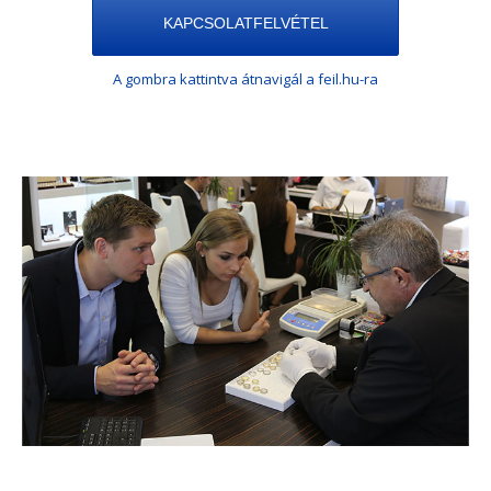
KAPCSOLATFELVÉTEL
A gombra kattintva átnavigál a feil.hu-ra