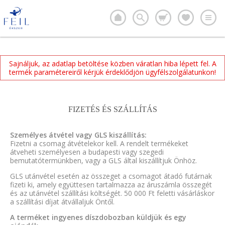
Sajnáljuk, az adatlap betöltése közben váratlan hiba lépett fel. A
termék paramétereiről kérjük érdeklődjön ügyfélszolgálatunkon!
FIZETÉS ÉS SZÁLLÍTÁS
Személyes átvétel vagy GLS kiszállítás:
Fizetni a csomag átvételekor kell. A rendelt termékeket
átveheti személyesen a budapesti vagy szegedi
bemutatótermünkben, vagy a GLS által kiszállítjuk Önhöz.
GLS utánvétel esetén az összeget a csomagot átadó futárnak
fizeti ki, amely együttesen tartalmazza az áruszámla összegét
és az utánvétel szállítási költségét. 50 000 Ft feletti vásárláskor
a szállítási díjat átvállaljuk Öntől.
A terméket ingyenes díszdobozban küldjük és egy