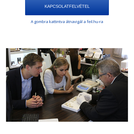
KAPCSOLATFELVÉTEL
A gombra kattintva átnavigál a feil.hu-ra