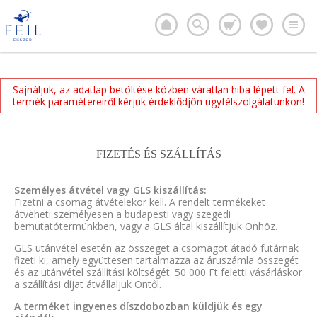
Sajnáljuk, az adatlap betöltése közben váratlan hiba lépett fel. A
termék paramétereiről kérjük érdeklődjön ügyfélszolgálatunkon!
FIZETÉS ÉS SZÁLLÍTÁS
Személyes átvétel vagy GLS kiszállítás:
Fizetni a csomag átvételekor kell. A rendelt termékeket
átveheti személyesen a budapesti vagy szegedi
bemutatótermünkben, vagy a GLS által kiszállítjuk Önhöz.
GLS utánvétel esetén az összeget a csomagot átadó futárnak
fizeti ki, amely együttesen tartalmazza az áruszámla összegét
és az utánvétel szállítási költségét. 50 000 Ft feletti vásárláskor
a szállítási díjat átvállaljuk Öntől.
A terméket ingyenes díszdobozban küldjük és egy