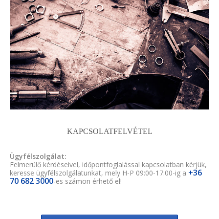
KAPCSOLATFELVÉTEL
Ügyfélszolgálat:
Felmerülő kérdéseivel, időpontfoglalással kapcsolatban kérjük,
+36
keresse ügyfélszolgálatunkat, mely H-P 09:00-17:00-ig a
70 682 3000
-es számon érhető el!