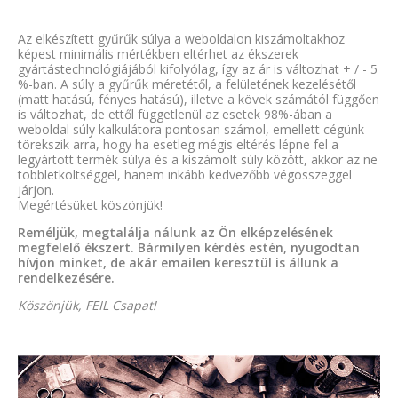
Az elkészített gyűrűk súlya a weboldalon kiszámoltakhoz
képest minimális mértékben eltérhet az ékszerek
gyártástechnológiájából kifolyólag, így az ár is változhat + / - 5
%-ban. A súly a gyűrűk méretétől, a felületének kezelésétől
(matt hatású, fényes hatású), illetve a kövek számától függően
is változhat, de ettől függetlenül az esetek 98%-ában a
weboldal súly kalkulátora pontosan számol, emellett cégünk
törekszik arra, hogy ha esetleg mégis eltérés lépne fel a
legyártott termék súlya és a kiszámolt súly között, akkor az ne
többletköltséggel, hanem inkább kedvezőbb végösszeggel
járjon.
Megértésüket köszönjük!
Reméljük, megtalálja nálunk az Ön elképzelésének
megfelelő ékszert. Bármilyen kérdés estén, nyugodtan
hívjon minket, de akár emailen keresztül is állunk a
rendelkezésére.
Köszönjük, FEIL Csapat!