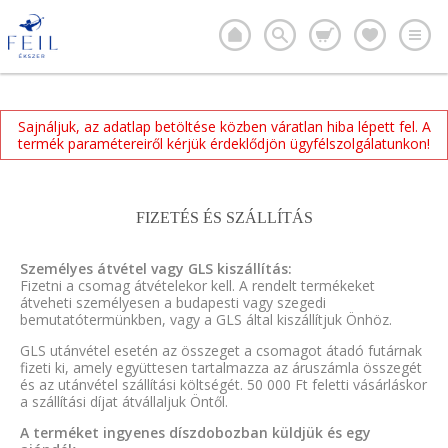
Sajnáljuk, az adatlap betöltése közben váratlan hiba lépett fel. A
termék paramétereiről kérjük érdeklődjön ügyfélszolgálatunkon!
FIZETÉS ÉS SZÁLLÍTÁS
Személyes átvétel vagy GLS kiszállítás:
Fizetni a csomag átvételekor kell. A rendelt termékeket
átveheti személyesen a budapesti vagy szegedi
bemutatótermünkben, vagy a GLS által kiszállítjuk Önhöz.
GLS utánvétel esetén az összeget a csomagot átadó futárnak
fizeti ki, amely együttesen tartalmazza az áruszámla összegét
és az utánvétel szállítási költségét. 50 000 Ft feletti vásárláskor
a szállítási díjat átvállaljuk Öntől.
A terméket ingyenes díszdobozban küldjük és egy