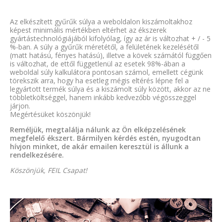
Az elkészített gyűrűk súlya a weboldalon kiszámoltakhoz
képest minimális mértékben eltérhet az ékszerek
gyártástechnológiájából kifolyólag, így az ár is változhat + / - 5
%-ban. A súly a gyűrűk méretétől, a felületének kezelésétől
(matt hatású, fényes hatású), illetve a kövek számától függően
is változhat, de ettől függetlenül az esetek 98%-ában a
weboldal súly kalkulátora pontosan számol, emellett cégünk
törekszik arra, hogy ha esetleg mégis eltérés lépne fel a
legyártott termék súlya és a kiszámolt súly között, akkor az ne
többletköltséggel, hanem inkább kedvezőbb végösszeggel
járjon.
Megértésüket köszönjük!
Reméljük, megtalálja nálunk az Ön elképzelésének
megfelelő ékszert. Bármilyen kérdés estén, nyugodtan
hívjon minket, de akár emailen keresztül is állunk a
rendelkezésére.
Köszönjük, FEIL Csapat!