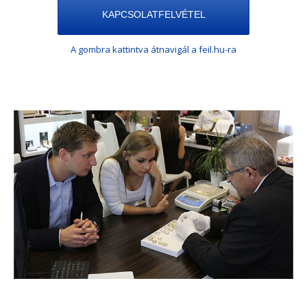
KAPCSOLATFELVÉTEL
A gombra kattintva átnavigál a feil.hu-ra