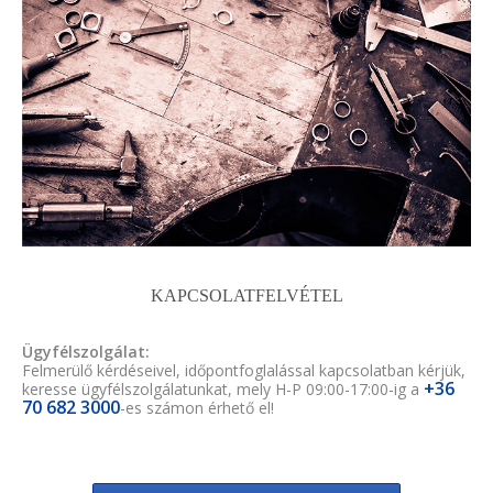
KAPCSOLATFELVÉTEL
Ügyfélszolgálat:
Felmerülő kérdéseivel, időpontfoglalással kapcsolatban kérjük,
+36
keresse ügyfélszolgálatunkat, mely H-P 09:00-17:00-ig a
70 682 3000
-es számon érhető el!