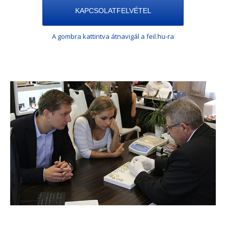
KAPCSOLATFELVÉTEL
A gombra kattintva átnavigál a feil.hu-ra