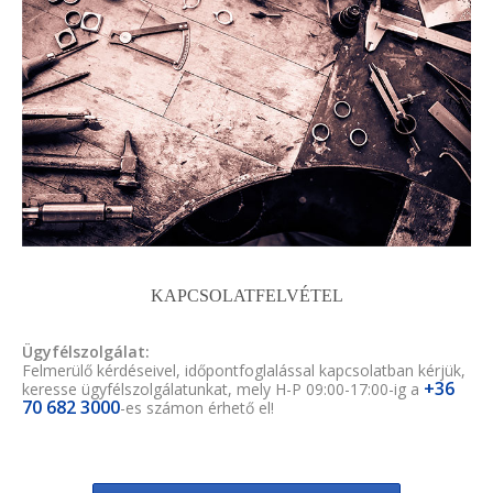
KAPCSOLATFELVÉTEL
Ügyfélszolgálat:
Felmerülő kérdéseivel, időpontfoglalással kapcsolatban kérjük,
+36
keresse ügyfélszolgálatunkat, mely H-P 09:00-17:00-ig a
70 682 3000
-es számon érhető el!