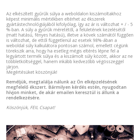
Az elkészített gyűrűk súlya a weboldalon kiszámoltakhoz
képest minimális mértékben eltérhet az ékszerek
gyártástechnológiájából kifolyólag, így az ár is változhat + / - 5
%-ban. A súly a gyűrűk méretétől, a felületének kezelésétől
(matt hatású, fényes hatású), illetve a kövek számától függően
is változhat, de ettől függetlenül az esetek 98%-ában a
weboldal súly kalkulátora pontosan számol, emellett cégünk
törekszik arra, hogy ha esetleg mégis eltérés lépne fel a
legyártott termék súlya és a kiszámolt súly között, akkor az ne
többletköltséggel, hanem inkább kedvezőbb végösszeggel
járjon.
Megértésüket köszönjük!
Reméljük, megtalálja nálunk az Ön elképzelésének
megfelelő ékszert. Bármilyen kérdés estén, nyugodtan
hívjon minket, de akár emailen keresztül is állunk a
rendelkezésére.
Köszönjük, FEIL Csapat!