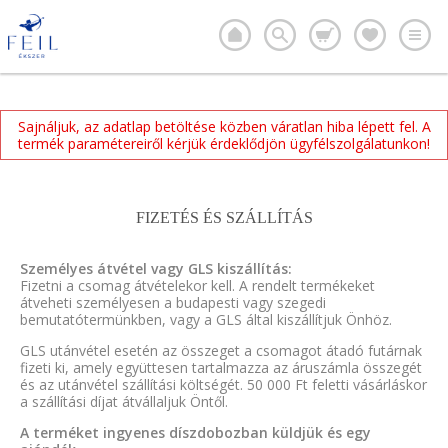
Sajnáljuk, az adatlap betöltése közben váratlan hiba lépett fel. A
termék paramétereiről kérjük érdeklődjön ügyfélszolgálatunkon!
FIZETÉS ÉS SZÁLLÍTÁS
Személyes átvétel vagy GLS kiszállítás:
Fizetni a csomag átvételekor kell. A rendelt termékeket
átveheti személyesen a budapesti vagy szegedi
bemutatótermünkben, vagy a GLS által kiszállítjuk Önhöz.
GLS utánvétel esetén az összeget a csomagot átadó futárnak
fizeti ki, amely együttesen tartalmazza az áruszámla összegét
és az utánvétel szállítási költségét. 50 000 Ft feletti vásárláskor
a szállítási díjat átvállaljuk Öntől.
A terméket ingyenes díszdobozban küldjük és egy