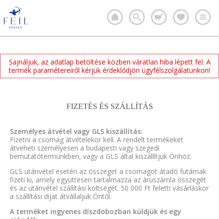
Sajnáljuk, az adatlap betöltése közben váratlan hiba lépett fel. A
termék paramétereiről kérjük érdeklődjön ügyfélszolgálatunkon!
FIZETÉS ÉS SZÁLLÍTÁS
Személyes átvétel vagy GLS kiszállítás:
Fizetni a csomag átvételekor kell. A rendelt termékeket
átveheti személyesen a budapesti vagy szegedi
bemutatótermünkben, vagy a GLS által kiszállítjuk Önhöz.
GLS utánvétel esetén az összeget a csomagot átadó futárnak
fizeti ki, amely együttesen tartalmazza az áruszámla összegét
és az utánvétel szállítási költségét. 50 000 Ft feletti vásárláskor
a szállítási díjat átvállaljuk Öntől.
A terméket ingyenes díszdobozban küldjük és egy