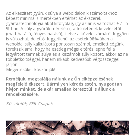
Az elkészített gyűrűk súlya a weboldalon kiszámoltakhoz
képest minimális mértékben eltérhet az ékszerek
gyártástechnológiájából kifolyólag, így az ár is változhat + / - 5
%-ban. A súly a gyűrűk méretétől, a felületének kezelésétől
(matt hatású, fényes hatású), illetve a kövek számától függően
is változhat, de ettől függetlenül az esetek 98%-ában a
weboldal súly kalkulátora pontosan számol, emellett cégünk
törekszik arra, hogy ha esetleg mégis eltérés lépne fel a
legyártott termék súlya és a kiszámolt súly között, akkor az ne
többletköltséggel, hanem inkább kedvezőbb végösszeggel
járjon.
Megértésüket köszönjük!
Reméljük, megtalálja nálunk az Ön elképzelésének
megfelelő ékszert. Bármilyen kérdés estén, nyugodtan
hívjon minket, de akár emailen keresztül is állunk a
rendelkezésére.
Köszönjük, FEIL Csapat!