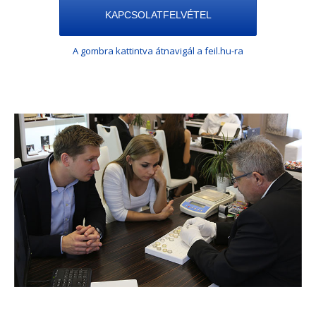
KAPCSOLATFELVÉTEL
A gombra kattintva átnavigál a feil.hu-ra