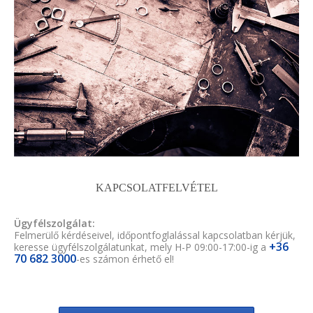
KAPCSOLATFELVÉTEL
Ügyfélszolgálat:
Felmerülő kérdéseivel, időpontfoglalással kapcsolatban kérjük,
+36
keresse ügyfélszolgálatunkat, mely H-P 09:00-17:00-ig a
70 682 3000
-es számon érhető el!