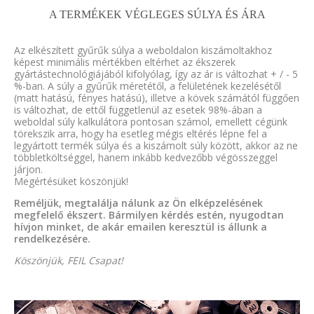
A TERMÉKEK VÉGLEGES SÚLYA ÉS ÁRA
Az elkészített gyűrűk súlya a weboldalon kiszámoltakhoz
képest minimális mértékben eltérhet az ékszerek
gyártástechnológiájából kifolyólag, így az ár is változhat + / - 5
%-ban. A súly a gyűrűk méretétől, a felületének kezelésétől
(matt hatású, fényes hatású), illetve a kövek számától függően
is változhat, de ettől függetlenül az esetek 98%-ában a
weboldal súly kalkulátora pontosan számol, emellett cégünk
törekszik arra, hogy ha esetleg mégis eltérés lépne fel a
legyártott termék súlya és a kiszámolt súly között, akkor az ne
többletköltséggel, hanem inkább kedvezőbb végösszeggel
járjon.
Megértésüket köszönjük!
Reméljük, megtalálja nálunk az Ön elképzelésének
megfelelő ékszert. Bármilyen kérdés estén, nyugodtan
hívjon minket, de akár emailen keresztül is állunk a
rendelkezésére.
Köszönjük, FEIL Csapat!