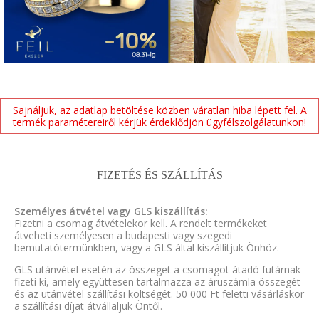
Sajnáljuk, az adatlap betöltése közben váratlan hiba lépett fel. A
termék paramétereiről kérjük érdeklődjön ügyfélszolgálatunkon!
FIZETÉS ÉS SZÁLLÍTÁS
Személyes átvétel vagy GLS kiszállítás:
Fizetni a csomag átvételekor kell. A rendelt termékeket
átveheti személyesen a budapesti vagy szegedi
bemutatótermünkben, vagy a GLS által kiszállítjuk Önhöz.
GLS utánvétel esetén az összeget a csomagot átadó futárnak
fizeti ki, amely együttesen tartalmazza az áruszámla összegét
és az utánvétel szállítási költségét. 50 000 Ft feletti vásárláskor
a szállítási díjat átvállaljuk Öntől.