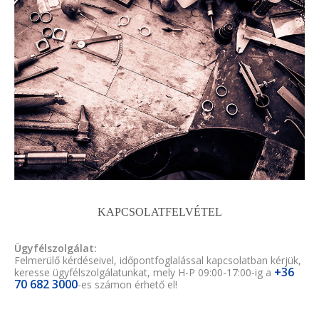
KAPCSOLATFELVÉTEL
Ügyfélszolgálat:
Felmerülő kérdéseivel, időpontfoglalással kapcsolatban kérjük,
+36
keresse ügyfélszolgálatunkat, mely H-P 09:00-17:00-ig a
70 682 3000
-es számon érhető el!