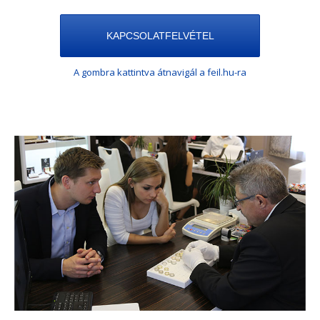
KAPCSOLATFELVÉTEL
A gombra kattintva átnavigál a feil.hu-ra