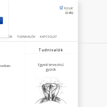
🛒
Kosár
(0 db)
m
Ű GYŰRŰK
TUDNIVALÓK
KAPCSOLAT
Tudnivalók
Egyedi tervezésű
ázunban.
gyűrűk