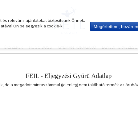
 és releváns ajánlatokat biztosítsunk Önnek.
atával Ön beleegyezik a cookie-k
Megértettem, bezáro
ÉKSZEREK
HUGO BOSS
GYÉMÁNT-DRÁGAKŐ
EGYEDI TERVEZÉS
FEIL - Eljegyzési Gyűrű Adatlap
uk, de a megadott mintaszámmal (jelenleg) nem található termék az áruh