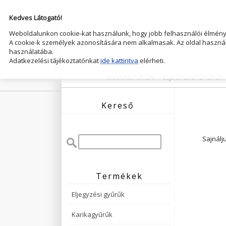
Kedves Látogató!
Weboldalunkon cookie-kat használunk, hogy jobb felhasználói élményt
A cookie-k személyek azonosítására nem alkalmasak. Az oldal használ
használatába.
Adatkezelési tájékoztatónkat
ide kattintva
elérheti.
KARIKAGYŰRŰK
ELJEGYZESI GYŰRŰK
Kereső
Sajnálj
Termékek
Eljegyzési gyűrűk
Karikagyűrűk