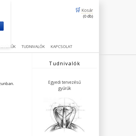
🛒
Kosár
(0 db)
m
Ű GYŰRŰK
TUDNIVALÓK
KAPCSOLAT
Tudnivalók
Egyedi tervezésű
ázunban.
gyűrűk