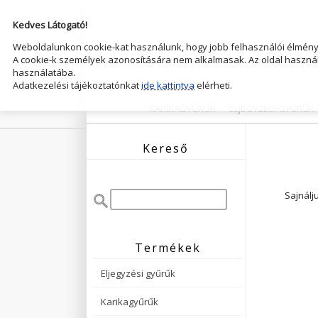
Kedves Látogató!
Weboldalunkon cookie-kat használunk, hogy jobb felhasználói élményt
A cookie-k személyek azonosítására nem alkalmasak. Az oldal használ
használatába.
Adatkezelési tájékoztatónkat
ide kattintva
elérheti.
KARIKAGYŰRŰK
ELJEGYZESI GYŰRŰK
Kereső
Sajnálj
Termékek
Eljegyzési gyűrűk
Karikagyűrűk