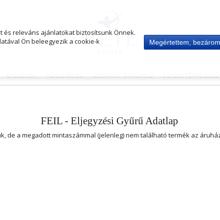
 és releváns ajánlatokat biztosítsunk Önnek.
atával Ön beleegyezik a cookie-k
Megértettem, bezáro
ÉKSZEREK
HUGO BOSS
GYÉMÁNT-DRÁGAKŐ
EGYEDI TERVEZÉS
FEIL - Eljegyzési Gyűrű Adatlap
uk, de a megadott mintaszámmal (jelenleg) nem található termék az áruh