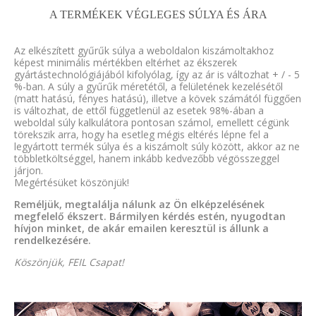
A TERMÉKEK VÉGLEGES SÚLYA ÉS ÁRA
Az elkészített gyűrűk súlya a weboldalon kiszámoltakhoz
képest minimális mértékben eltérhet az ékszerek
gyártástechnológiájából kifolyólag, így az ár is változhat + / - 5
%-ban. A súly a gyűrűk méretétől, a felületének kezelésétől
(matt hatású, fényes hatású), illetve a kövek számától függően
is változhat, de ettől függetlenül az esetek 98%-ában a
weboldal súly kalkulátora pontosan számol, emellett cégünk
törekszik arra, hogy ha esetleg mégis eltérés lépne fel a
legyártott termék súlya és a kiszámolt súly között, akkor az ne
többletköltséggel, hanem inkább kedvezőbb végösszeggel
járjon.
Megértésüket köszönjük!
Reméljük, megtalálja nálunk az Ön elképzelésének
megfelelő ékszert. Bármilyen kérdés estén, nyugodtan
hívjon minket, de akár emailen keresztül is állunk a
rendelkezésére.
Köszönjük, FEIL Csapat!