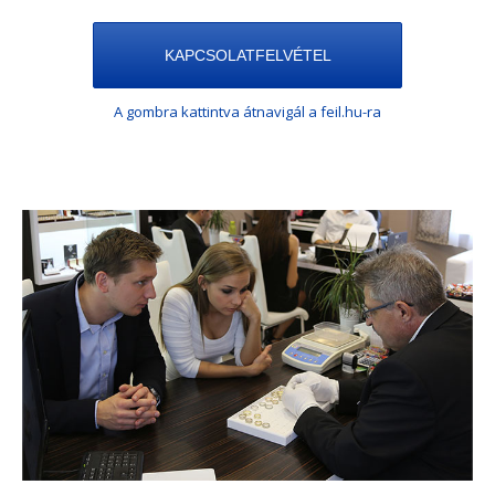
KAPCSOLATFELVÉTEL
A gombra kattintva átnavigál a feil.hu-ra