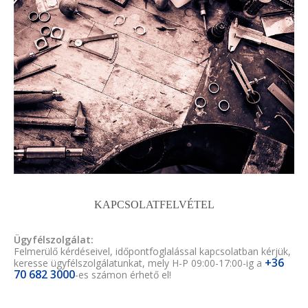
KAPCSOLATFELVÉTEL
Ügyfélszolgálat:
Felmerülő kérdéseivel, időpontfoglalással kapcsolatban kérjük,
+36
keresse ügyfélszolgálatunkat, mely H-P 09:00-17:00-ig a
70 682 3000
-es számon érhető el!