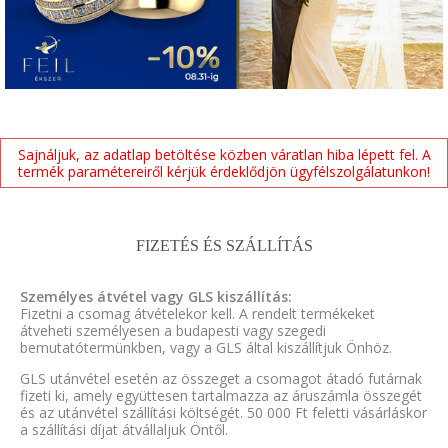
Sajnáljuk, az adatlap betöltése közben váratlan hiba lépett fel. A
termék paramétereiről kérjük érdeklődjön ügyfélszolgálatunkon!
FIZETÉS ÉS SZÁLLÍTÁS
Személyes átvétel vagy GLS kiszállítás:
Fizetni a csomag átvételekor kell. A rendelt termékeket
átveheti személyesen a budapesti vagy szegedi
bemutatótermünkben, vagy a GLS által kiszállítjuk Önhöz.
GLS utánvétel esetén az összeget a csomagot átadó futárnak
fizeti ki, amely együttesen tartalmazza az áruszámla összegét
és az utánvétel szállítási költségét. 50 000 Ft feletti vásárláskor
a szállítási díjat átvállaljuk Öntől.