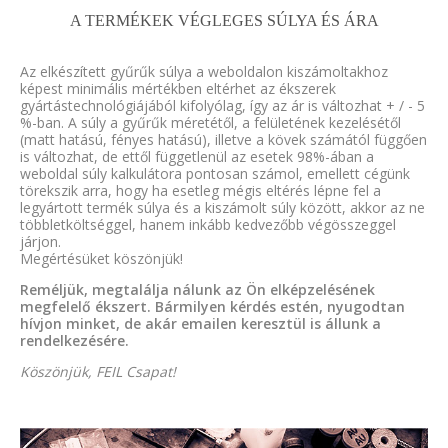
A TERMÉKEK VÉGLEGES SÚLYA ÉS ÁRA
Az elkészített gyűrűk súlya a weboldalon kiszámoltakhoz
képest minimális mértékben eltérhet az ékszerek
gyártástechnológiájából kifolyólag, így az ár is változhat + / - 5
%-ban. A súly a gyűrűk méretétől, a felületének kezelésétől
(matt hatású, fényes hatású), illetve a kövek számától függően
is változhat, de ettől függetlenül az esetek 98%-ában a
weboldal súly kalkulátora pontosan számol, emellett cégünk
törekszik arra, hogy ha esetleg mégis eltérés lépne fel a
legyártott termék súlya és a kiszámolt súly között, akkor az ne
többletköltséggel, hanem inkább kedvezőbb végösszeggel
járjon.
Megértésüket köszönjük!
Reméljük, megtalálja nálunk az Ön elképzelésének
megfelelő ékszert. Bármilyen kérdés estén, nyugodtan
hívjon minket, de akár emailen keresztül is állunk a
rendelkezésére.
Köszönjük, FEIL Csapat!