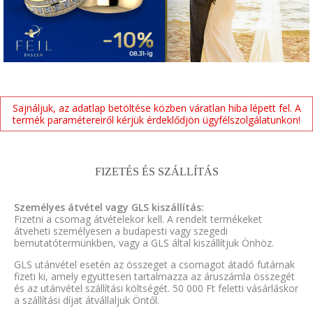
Sajnáljuk, az adatlap betöltése közben váratlan hiba lépett fel. A
termék paramétereiről kérjük érdeklődjön ügyfélszolgálatunkon!
FIZETÉS ÉS SZÁLLÍTÁS
Személyes átvétel vagy GLS kiszállítás:
Fizetni a csomag átvételekor kell. A rendelt termékeket
átveheti személyesen a budapesti vagy szegedi
bemutatótermünkben, vagy a GLS által kiszállítjuk Önhöz.
GLS utánvétel esetén az összeget a csomagot átadó futárnak
fizeti ki, amely együttesen tartalmazza az áruszámla összegét
és az utánvétel szállítási költségét. 50 000 Ft feletti vásárláskor
a szállítási díjat átvállaljuk Öntől.