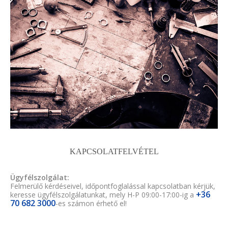
KAPCSOLATFELVÉTEL
Ügyfélszolgálat:
Felmerülő kérdéseivel, időpontfoglalással kapcsolatban kérjük,
+36
keresse ügyfélszolgálatunkat, mely H-P 09:00-17:00-ig a
70 682 3000
-es számon érhető el!