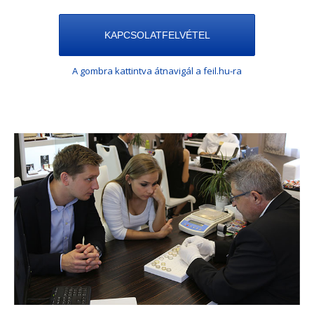
KAPCSOLATFELVÉTEL
A gombra kattintva átnavigál a feil.hu-ra