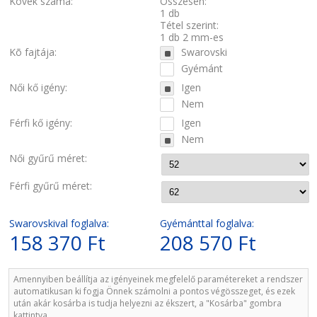
Kövek száma:
Összesen:
1 db
Tétel szerint:
1 db 2 mm-es
Kõ fajtája:
Swarovski
Gyémánt
Női kő igény:
Igen
Nem
Férfi kő igény:
Igen
Nem
Női gyűrű méret:
Férfi gyűrű méret:
Swarovskival foglalva:
Gyémánttal foglalva:
158 370 Ft
208 570 Ft
Amennyiben beállítja az igényeinek megfelelő paramétereket a rendszer
automatikusan ki fogja Önnek számolni a pontos végösszeget, és ezek
után akár kosárba is tudja helyezni az ékszert, a "Kosárba" gombra
kattintva.