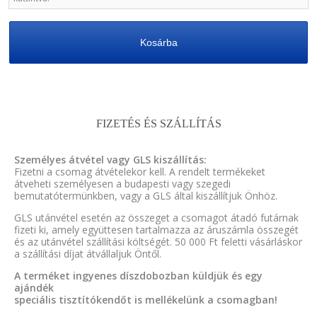
Kosárba
FIZETÉS ÉS SZÁLLÍTÁS
Személyes átvétel vagy GLS kiszállítás:
Fizetni a csomag átvételekor kell. A rendelt termékeket
átveheti személyesen a budapesti vagy szegedi
bemutatótermünkben, vagy a GLS által kiszállítjuk Önhöz.
GLS utánvétel esetén az összeget a csomagot átadó futárnak
fizeti ki, amely együttesen tartalmazza az áruszámla összegét
és az utánvétel szállítási költségét. 50 000 Ft feletti vásárláskor
a szállítási díjat átvállaljuk Öntől.
A terméket ingyenes díszdobozban küldjük és egy
ajándék
speciális tisztítókendőt is mellékelünk a csomagban!