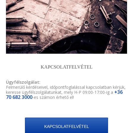
KAPCSOLATFELVÉTEL
Ügyfélszolgálat:
Felmerülő kérdéseivel, időpontfoglalással kapcsolatban kérjük,
+36
keresse ügyfélszolgálatunkat, mely H-P 09:00-17:00-ig a
70 682 3000
-es számon érhető el!
KAPCSOLATFELVÉTEL