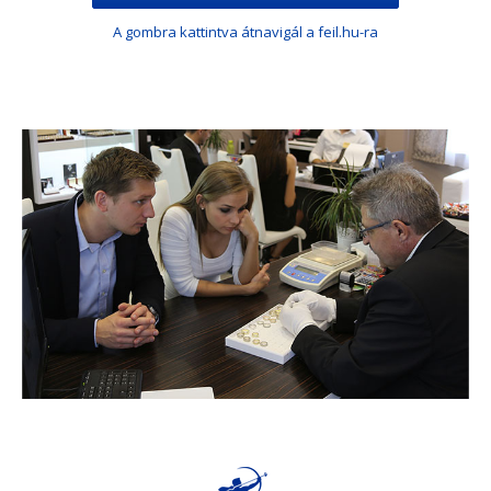
A gombra kattintva átnavigál a feil.hu-ra