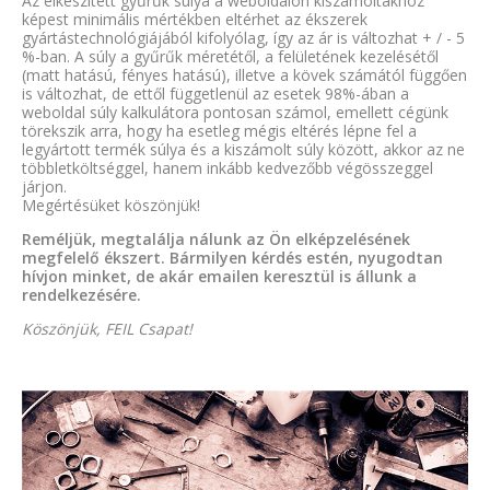
Az elkészített gyűrűk súlya a weboldalon kiszámoltakhoz
képest minimális mértékben eltérhet az ékszerek
gyártástechnológiájából kifolyólag, így az ár is változhat + / - 5
%-ban. A súly a gyűrűk méretétől, a felületének kezelésétől
(matt hatású, fényes hatású), illetve a kövek számától függően
is változhat, de ettől függetlenül az esetek 98%-ában a
weboldal súly kalkulátora pontosan számol, emellett cégünk
törekszik arra, hogy ha esetleg mégis eltérés lépne fel a
legyártott termék súlya és a kiszámolt súly között, akkor az ne
többletköltséggel, hanem inkább kedvezőbb végösszeggel
járjon.
Megértésüket köszönjük!
Reméljük, megtalálja nálunk az Ön elképzelésének
megfelelő ékszert. Bármilyen kérdés estén, nyugodtan
hívjon minket, de akár emailen keresztül is állunk a
rendelkezésére.
Köszönjük, FEIL Csapat!