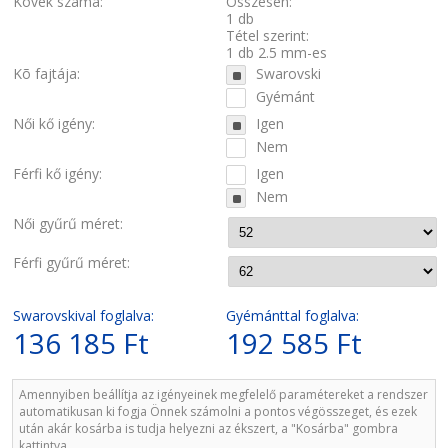
Kövek száma:
Összesen:
1 db
Tétel szerint:
1 db 2.5 mm-es
Kõ fajtája:
Swarovski
Gyémánt
Női kő igény:
Igen
Nem
Férfi kő igény:
Igen
Nem
Női gyűrű méret:
Férfi gyűrű méret:
Swarovskival foglalva:
Gyémánttal foglalva:
136 185 Ft
192 585 Ft
Amennyiben beállítja az igényeinek megfelelő paramétereket a rendszer
automatikusan ki fogja Önnek számolni a pontos végösszeget, és ezek
után akár kosárba is tudja helyezni az ékszert, a "Kosárba" gombra
kattintva.