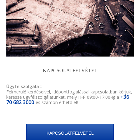
KAPCSOLATFELVÉTEL
Ügyfélszolgálat:
Felmerülő kérdéseivel, időpontfoglalással kapcsolatban kérjük,
+36
keresse ügyfélszolgálatunkat, mely H-P 09:00-17:00-ig a
70 682 3000
-es számon érhető el!
KAPCSOLATFELVÉTEL