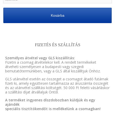
Kosárba
FIZETÉS ÉS SZÁLLÍTÁS
Személyes átvétel vagy GLS kiszállítás:
Fizetni a csomag átvételekor kell. A rendelt termékeket
átveheti személyesen a budapesti vagy szegedi
bemutatótermünkben, vagy a GLS által kiszállítjuk Önhöz.
GLS utánvétel esetén az összeget a csomagot átadó futárnak
fizeti ki, amely együttesen tartalmazza az áruszámla összegét
és az utánvétel szállítási költségét. 50 000 Ft feletti vásárláskor
a szállítási díjat átvállaljuk Öntől.
A terméket ingyenes díszdobozban küldjük és egy
ajándék
speciális tisztítókendőt is mellékelünk a csomagban!