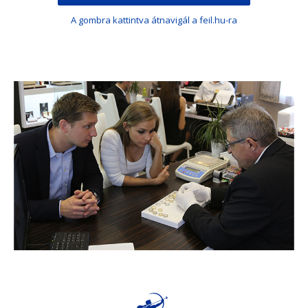
A gombra kattintva átnavigál a feil.hu-ra