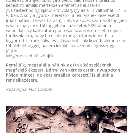
Az elkészített gyűrűk súlya a weboldalon kiszámoltakhoz
képest minimális mértékben eltérhet az ékszerek
gyártástechnológiájából kifolyólag, így az ár is változhat + / - 5
%-ban. A súly a gyűrűk méretétől, a felületének kezelésétől
(matt hatású, fényes hatású), illetve a kövek számától függően
is változhat, de ettől függetlenül az esetek 98%-ában a
weboldal súly kalkulátora pontosan számol, emellett cégünk
törekszik arra, hogy ha esetleg mégis eltérés lépne fel a
legyártott termék súlya és a kiszámolt súly között, akkor az ne
többletköltséggel, hanem inkább kedvezőbb végösszeggel
járjon.
Megértésüket köszönjük!
Reméljük, megtalálja nálunk az Ön elképzelésének
megfelelő ékszert. Bármilyen kérdés estén, nyugodtan
hívjon minket, de akár emailen keresztül is állunk a
rendelkezésére.
Köszönjük, FEIL Csapat!