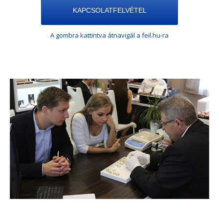
KAPCSOLATFELVÉTEL
A gombra kattintva átnavigál a feil.hu-ra