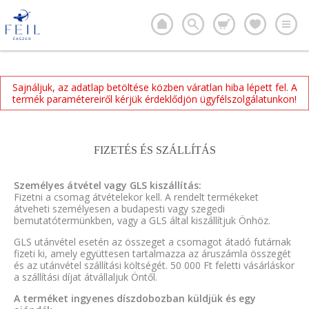
Sajnáljuk, az adatlap betöltése közben váratlan hiba lépett fel. A
termék paramétereiről kérjük érdeklődjön ügyfélszolgálatunkon!
FIZETÉS ÉS SZÁLLÍTÁS
Személyes átvétel vagy GLS kiszállítás:
Fizetni a csomag átvételekor kell. A rendelt termékeket
átveheti személyesen a budapesti vagy szegedi
bemutatótermünkben, vagy a GLS által kiszállítjuk Önhöz.
GLS utánvétel esetén az összeget a csomagot átadó futárnak
fizeti ki, amely együttesen tartalmazza az áruszámla összegét
és az utánvétel szállítási költségét. 50 000 Ft feletti vásárláskor
a szállítási díjat átvállaljuk Öntől.
A terméket ingyenes díszdobozban küldjük és egy