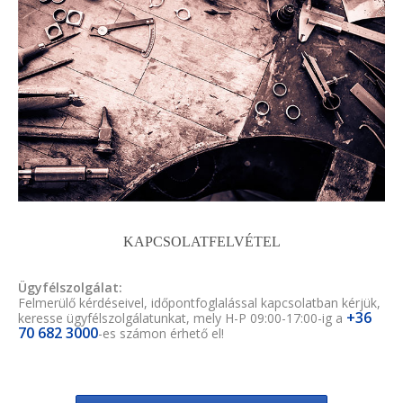
KAPCSOLATFELVÉTEL
Ügyfélszolgálat:
Felmerülő kérdéseivel, időpontfoglalással kapcsolatban kérjük,
+36
keresse ügyfélszolgálatunkat, mely H-P 09:00-17:00-ig a
70 682 3000
-es számon érhető el!