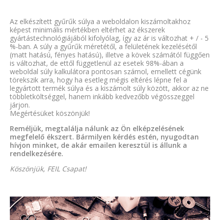
Az elkészített gyűrűk súlya a weboldalon kiszámoltakhoz
képest minimális mértékben eltérhet az ékszerek
gyártástechnológiájából kifolyólag, így az ár is változhat + / - 5
%-ban. A súly a gyűrűk méretétől, a felületének kezelésétől
(matt hatású, fényes hatású), illetve a kövek számától függően
is változhat, de ettől függetlenül az esetek 98%-ában a
weboldal súly kalkulátora pontosan számol, emellett cégünk
törekszik arra, hogy ha esetleg mégis eltérés lépne fel a
legyártott termék súlya és a kiszámolt súly között, akkor az ne
többletköltséggel, hanem inkább kedvezőbb végösszeggel
járjon.
Megértésüket köszönjük!
Reméljük, megtalálja nálunk az Ön elképzelésének
megfelelő ékszert. Bármilyen kérdés estén, nyugodtan
hívjon minket, de akár emailen keresztül is állunk a
rendelkezésére.
Köszönjük, FEIL Csapat!