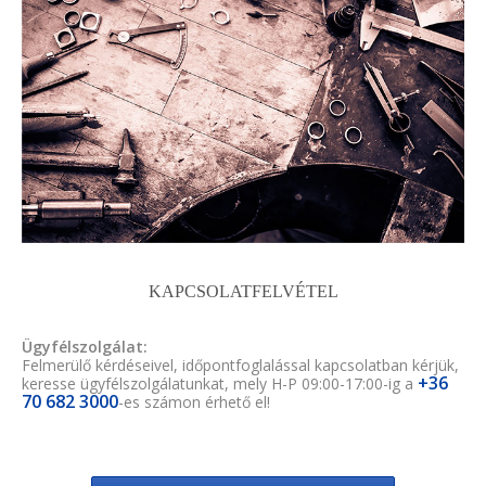
KAPCSOLATFELVÉTEL
Ügyfélszolgálat:
Felmerülő kérdéseivel, időpontfoglalással kapcsolatban kérjük,
+36
keresse ügyfélszolgálatunkat, mely H-P 09:00-17:00-ig a
70 682 3000
-es számon érhető el!