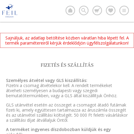
Sajnáljuk, az adatlap betöltése közben váratlan hiba lépett fel. A
termék paramétereiről kérjük érdeklődjön ügyfélszolgálatunkon!
FIZETÉS ÉS SZÁLLÍTÁS
Személyes átvétel vagy GLS kiszállítás:
Fizetni a csomag átvételekor kell. A rendelt termékeket
átveheti személyesen a budapesti vagy szegedi
bemutatótermünkben, vagy a GLS által kiszállítjuk Önhöz.
GLS utánvétel esetén az összeget a csomagot átadó futárnak
fizeti ki, amely együttesen tartalmazza az áruszámla összegét
és az utánvétel szállítási költségét. 50 000 Ft feletti vásárláskor
a szállítási díjat átvállaljuk Öntől.
A terméket ingyenes díszdobozban küldjük és egy