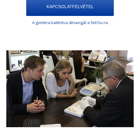
KAPCSOLATFELVÉTEL
A gombra kattintva átnavigál a feil.hu-ra