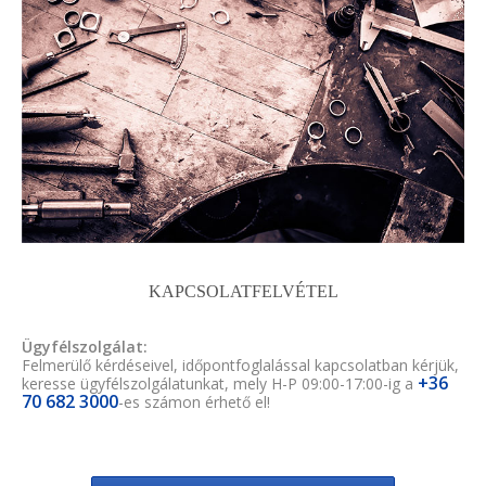
KAPCSOLATFELVÉTEL
Ügyfélszolgálat:
Felmerülő kérdéseivel, időpontfoglalással kapcsolatban kérjük,
+36
keresse ügyfélszolgálatunkat, mely H-P 09:00-17:00-ig a
70 682 3000
-es számon érhető el!