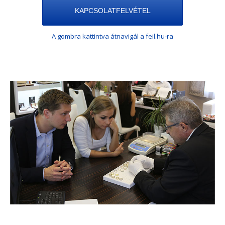
KAPCSOLATFELVÉTEL
A gombra kattintva átnavigál a feil.hu-ra