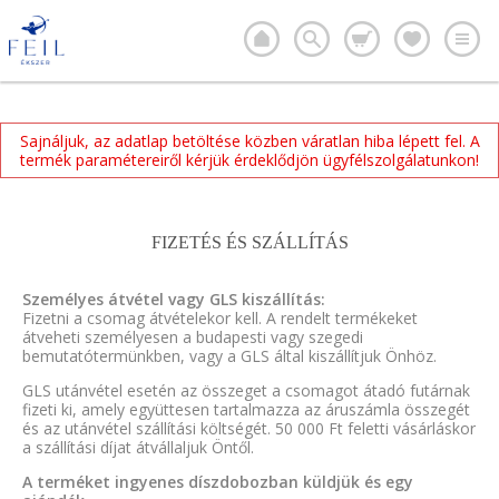
Sajnáljuk, az adatlap betöltése közben váratlan hiba lépett fel. A
termék paramétereiről kérjük érdeklődjön ügyfélszolgálatunkon!
FIZETÉS ÉS SZÁLLÍTÁS
Személyes átvétel vagy GLS kiszállítás:
Fizetni a csomag átvételekor kell. A rendelt termékeket
átveheti személyesen a budapesti vagy szegedi
bemutatótermünkben, vagy a GLS által kiszállítjuk Önhöz.
GLS utánvétel esetén az összeget a csomagot átadó futárnak
fizeti ki, amely együttesen tartalmazza az áruszámla összegét
és az utánvétel szállítási költségét. 50 000 Ft feletti vásárláskor
a szállítási díjat átvállaljuk Öntől.
A terméket ingyenes díszdobozban küldjük és egy