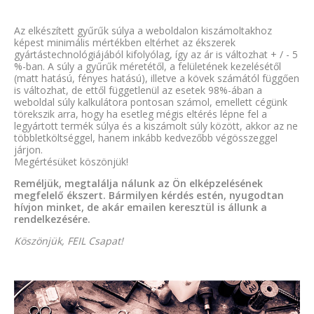
Az elkészített gyűrűk súlya a weboldalon kiszámoltakhoz
képest minimális mértékben eltérhet az ékszerek
gyártástechnológiájából kifolyólag, így az ár is változhat + / - 5
%-ban. A súly a gyűrűk méretétől, a felületének kezelésétől
(matt hatású, fényes hatású), illetve a kövek számától függően
is változhat, de ettől függetlenül az esetek 98%-ában a
weboldal súly kalkulátora pontosan számol, emellett cégünk
törekszik arra, hogy ha esetleg mégis eltérés lépne fel a
legyártott termék súlya és a kiszámolt súly között, akkor az ne
többletköltséggel, hanem inkább kedvezőbb végösszeggel
járjon.
Megértésüket köszönjük!
Reméljük, megtalálja nálunk az Ön elképzelésének
megfelelő ékszert. Bármilyen kérdés estén, nyugodtan
hívjon minket, de akár emailen keresztül is állunk a
rendelkezésére.
Köszönjük, FEIL Csapat!