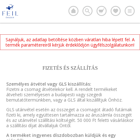
Sajnáljuk, az adatlap betöltése közben váratlan hiba lépett fel. A
termék paramétereiről kérjük érdeklődjön ügyfélszolgálatunkon!
FIZETÉS ÉS SZÁLLÍTÁS
Személyes átvétel vagy GLS kiszállítás:
Fizetni a csomag átvételekor kell. A rendelt termékeket
átveheti személyesen a budapesti vagy szegedi
bemutatótermünkben, vagy a GLS által kiszállítjuk Önhöz.
GLS utánvétel esetén az összeget a csomagot átadó futárnak
fizeti ki, amely együttesen tartalmazza az áruszámla összegét
és az utánvétel szállítási költségét. 50 000 Ft feletti vásárláskor
a szállítási díjat átvállaljuk Öntől.
A terméket ingyenes díszdobozban küldjük és egy