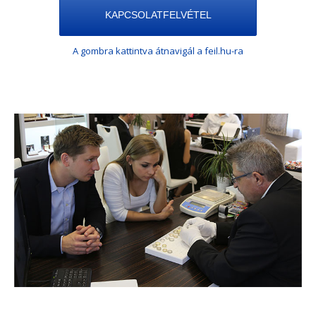
KAPCSOLATFELVÉTEL
A gombra kattintva átnavigál a feil.hu-ra