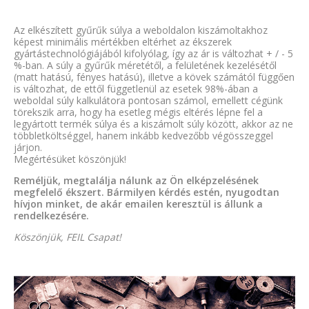
Az elkészített gyűrűk súlya a weboldalon kiszámoltakhoz
képest minimális mértékben eltérhet az ékszerek
gyártástechnológiájából kifolyólag, így az ár is változhat + / - 5
%-ban. A súly a gyűrűk méretétől, a felületének kezelésétől
(matt hatású, fényes hatású), illetve a kövek számától függően
is változhat, de ettől függetlenül az esetek 98%-ában a
weboldal súly kalkulátora pontosan számol, emellett cégünk
törekszik arra, hogy ha esetleg mégis eltérés lépne fel a
legyártott termék súlya és a kiszámolt súly között, akkor az ne
többletköltséggel, hanem inkább kedvezőbb végösszeggel
járjon.
Megértésüket köszönjük!
Reméljük, megtalálja nálunk az Ön elképzelésének
megfelelő ékszert. Bármilyen kérdés estén, nyugodtan
hívjon minket, de akár emailen keresztül is állunk a
rendelkezésére.
Köszönjük, FEIL Csapat!