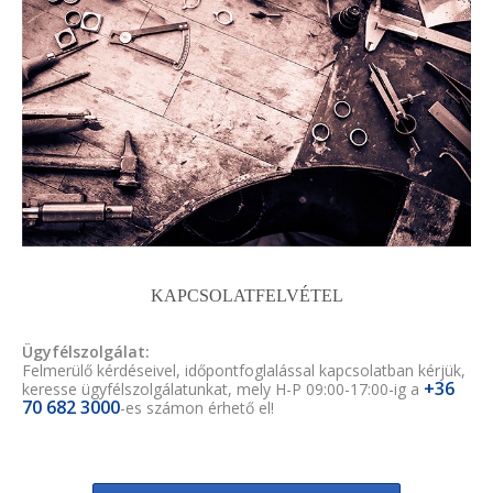
KAPCSOLATFELVÉTEL
Ügyfélszolgálat:
Felmerülő kérdéseivel, időpontfoglalással kapcsolatban kérjük,
+36
keresse ügyfélszolgálatunkat, mely H-P 09:00-17:00-ig a
70 682 3000
-es számon érhető el!