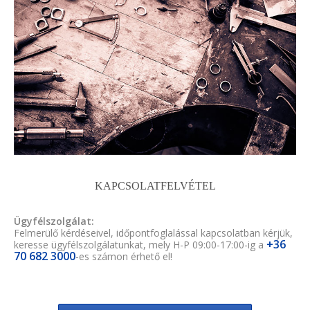
KAPCSOLATFELVÉTEL
Ügyfélszolgálat:
Felmerülő kérdéseivel, időpontfoglalással kapcsolatban kérjük,
+36
keresse ügyfélszolgálatunkat, mely H-P 09:00-17:00-ig a
70 682 3000
-es számon érhető el!