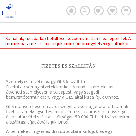
Sajnáljuk, az adatlap betöltése közben váratlan hiba lépett fel. A
termék paramétereiről kérjük érdeklődjön ügyfélszolgálatunkon!
FIZETÉS ÉS SZÁLLÍTÁS
Személyes átvétel vagy GLS kiszállítás:
Fizetni a csomag átvételekor kell. A rendelt termékeket
átveheti személyesen a budapesti vagy szegedi
bemutatótermünkben, vagy a GLS által kiszállítjuk Önhöz.
GLS utánvétel esetén az összeget a csomagot átadó futárnak
fizeti ki, amely együttesen tartalmazza az áruszámla összegét
és az utánvétel szállítási költségét. 50 000 Ft feletti vásárláskor
a szállítási díjat átvállaljuk Öntől.
A terméket ingyenes díszdobozban küldjük és egy