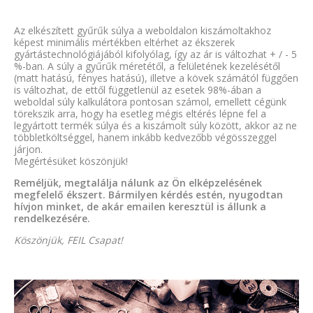
Az elkészített gyűrűk súlya a weboldalon kiszámoltakhoz
képest minimális mértékben eltérhet az ékszerek
gyártástechnológiájából kifolyólag, így az ár is változhat + / - 5
%-ban. A súly a gyűrűk méretétől, a felületének kezelésétől
(matt hatású, fényes hatású), illetve a kövek számától függően
is változhat, de ettől függetlenül az esetek 98%-ában a
weboldal súly kalkulátora pontosan számol, emellett cégünk
törekszik arra, hogy ha esetleg mégis eltérés lépne fel a
legyártott termék súlya és a kiszámolt súly között, akkor az ne
többletköltséggel, hanem inkább kedvezőbb végösszeggel
járjon.
Megértésüket köszönjük!
Reméljük, megtalálja nálunk az Ön elképzelésének
megfelelő ékszert. Bármilyen kérdés estén, nyugodtan
hívjon minket, de akár emailen keresztül is állunk a
rendelkezésére.
Köszönjük, FEIL Csapat!