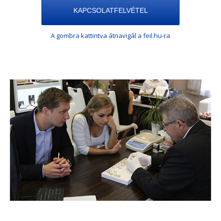
KAPCSOLATFELVÉTEL
A gombra kattintva átnavigál a feil.hu-ra