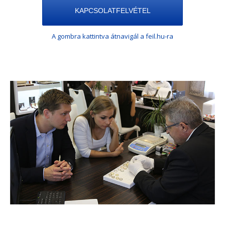
KAPCSOLATFELVÉTEL
A gombra kattintva átnavigál a feil.hu-ra