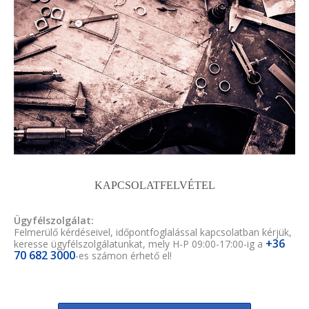
KAPCSOLATFELVÉTEL
Ügyfélszolgálat:
Felmerülő kérdéseivel, időpontfoglalással kapcsolatban kérjük,
+36
keresse ügyfélszolgálatunkat, mely H-P 09:00-17:00-ig a
70 682 3000
-es számon érhető el!