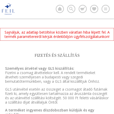
Sajnáljuk, az adatlap betöltése közben váratlan hiba lépett fel. A
termék paramétereiről kérjük érdeklődjön ügyfélszolgálatunkon!
FIZETÉS ÉS SZÁLLÍTÁS
Személyes átvétel vagy GLS kiszállítás:
Fizetni a csomag átvételekor kell. A rendelt termékeket
átveheti személyesen a budapesti vagy szegedi
bemutatótermünkben, vagy a GLS által kiszállítjuk Önhöz.
GLS utánvétel esetén az összeget a csomagot átadó futárnak
fizeti ki, amely együttesen tartalmazza az áruszámla összegét
és az utánvétel szállítási költségét. 50 000 Ft feletti vásárláskor
a szállítási díjat átvállaljuk Öntől.
A terméket ingyenes díszdobozban küldjük és egy