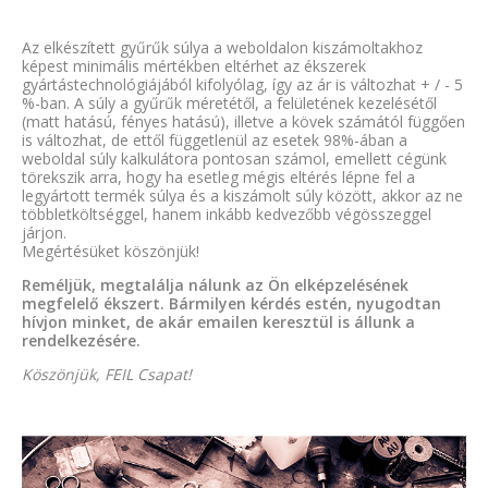
Az elkészített gyűrűk súlya a weboldalon kiszámoltakhoz
képest minimális mértékben eltérhet az ékszerek
gyártástechnológiájából kifolyólag, így az ár is változhat + / - 5
%-ban. A súly a gyűrűk méretétől, a felületének kezelésétől
(matt hatású, fényes hatású), illetve a kövek számától függően
is változhat, de ettől függetlenül az esetek 98%-ában a
weboldal súly kalkulátora pontosan számol, emellett cégünk
törekszik arra, hogy ha esetleg mégis eltérés lépne fel a
legyártott termék súlya és a kiszámolt súly között, akkor az ne
többletköltséggel, hanem inkább kedvezőbb végösszeggel
járjon.
Megértésüket köszönjük!
Reméljük, megtalálja nálunk az Ön elképzelésének
megfelelő ékszert. Bármilyen kérdés estén, nyugodtan
hívjon minket, de akár emailen keresztül is állunk a
rendelkezésére.
Köszönjük, FEIL Csapat!