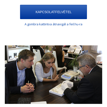
KAPCSOLATFELVÉTEL
A gombra kattintva átnavigál a feil.hu-ra