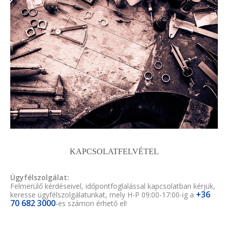
KAPCSOLATFELVÉTEL
Ügyfélszolgálat:
Felmerülő kérdéseivel, időpontfoglalással kapcsolatban kérjük,
+36
keresse ügyfélszolgálatunkat, mely H-P 09:00-17:00-ig a
70 682 3000
-es számon érhető el!