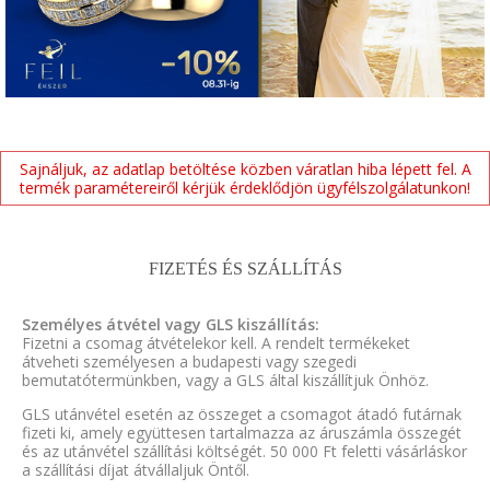
Sajnáljuk, az adatlap betöltése közben váratlan hiba lépett fel. A
termék paramétereiről kérjük érdeklődjön ügyfélszolgálatunkon!
FIZETÉS ÉS SZÁLLÍTÁS
Személyes átvétel vagy GLS kiszállítás:
Fizetni a csomag átvételekor kell. A rendelt termékeket
átveheti személyesen a budapesti vagy szegedi
bemutatótermünkben, vagy a GLS által kiszállítjuk Önhöz.
GLS utánvétel esetén az összeget a csomagot átadó futárnak
fizeti ki, amely együttesen tartalmazza az áruszámla összegét
és az utánvétel szállítási költségét. 50 000 Ft feletti vásárláskor
a szállítási díjat átvállaljuk Öntől.