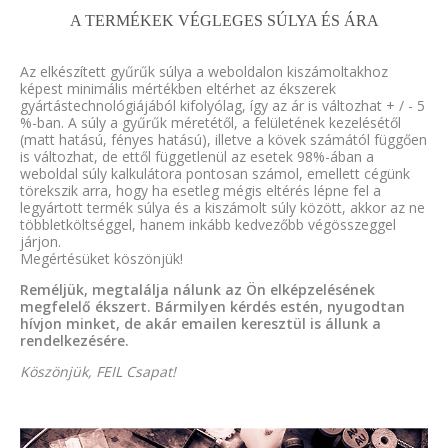
A TERMÉKEK VÉGLEGES SÚLYA ÉS ÁRA
Az elkészített gyűrűk súlya a weboldalon kiszámoltakhoz
képest minimális mértékben eltérhet az ékszerek
gyártástechnológiájából kifolyólag, így az ár is változhat + / - 5
%-ban. A súly a gyűrűk méretétől, a felületének kezelésétől
(matt hatású, fényes hatású), illetve a kövek számától függően
is változhat, de ettől függetlenül az esetek 98%-ában a
weboldal súly kalkulátora pontosan számol, emellett cégünk
törekszik arra, hogy ha esetleg mégis eltérés lépne fel a
legyártott termék súlya és a kiszámolt súly között, akkor az ne
többletköltséggel, hanem inkább kedvezőbb végösszeggel
járjon.
Megértésüket köszönjük!
Reméljük, megtalálja nálunk az Ön elképzelésének
megfelelő ékszert. Bármilyen kérdés estén, nyugodtan
hívjon minket, de akár emailen keresztül is állunk a
rendelkezésére.
Köszönjük, FEIL Csapat!