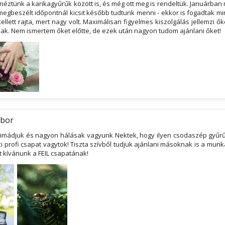
éztünk a karikagyűrűk között is, és még ott meg is rendeltük. Januárban
egbeszélt időpontnál kicsit később tudtunk menni - ekkor is fogadtak min
 kellett rajta, mert nagy volt. Maximálisan figyelmes kiszolgálás jellemzi ők
anak. Nem ismertem őket előtte, de ezek után nagyon tudom ajánlani őket!
ábor
 imádjuk és nagyon hálásak vagyunk Nektek, hogy ilyen csodaszép gyűrűt
i profi csapat vagytok! Tiszta szívből tudjuk ajánlani másoknak is a mun
t kívánunk a FEIL csapatának!