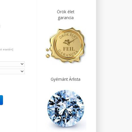
Örök élet
garancia
et esetén]
Gyémánt Árlista