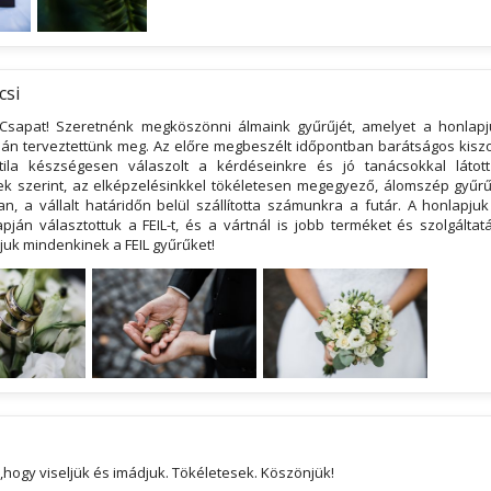
csi
Csapat! Szeretnénk megköszönni álmaink gyűrűjét, amelyet a honlapj
ján terveztettünk meg. Az előre megbeszélt időpontban barátságos kiszo
tila készségesen válaszolt a kérdéseinkre és jó tanácsokkal látot
k szerint, az elképzelésinkkel tökéletesen megegyező, álomszép gyűr
n, a vállalt határidőn belül szállította számunkra a futár. A honlapju
pján választottuk a FEIL-t, és a vártnál is jobb terméket és szolgáltat
ljuk mindenkinek a FEIL gyűrűket!
hogy viseljük és imádjuk. Tökéletesek. Köszönjük!