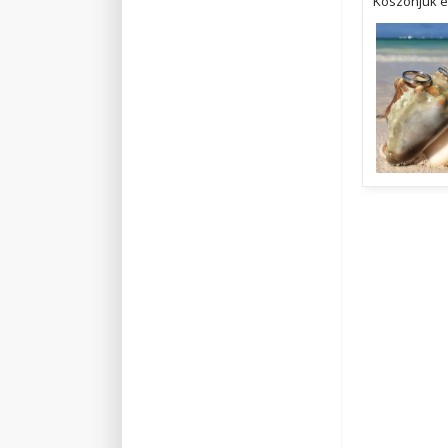
Köszönjük él