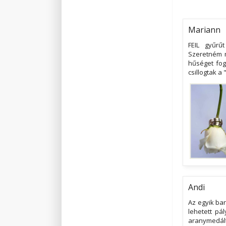
Mariann
FEIL gyűrű
Szeretném m
hűséget fog
csillogtak a
Andi
Az egyik bar
lehetett pá
aranymedált