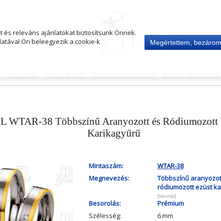
 és releváns ajánlatokat biztosítsunk Önnek.
atával Ön beleegyezik a cookie-k
Megértettem, bezáro
ÉKSZEREK
HUGO BOSS
GYÉMÁNT-DRÁGAKŐ
EGYEDI TERVEZÉS
L WTAR-38 Többszínű Aranyozott és Ródiumozott 
Karikagyűrű
Mintaszám:
WTAR-38
Megnevezés:
Többszínű aranyozot
ródiumozott ezüst ka
[Normál]
Besorolás:
Prémium
Szélesség:
6 mm