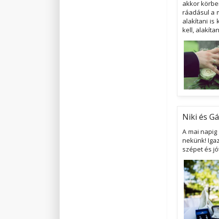
akkor körben
ráadásul a m
alakítani is
kell, alakít
Niki és G
A mai napig
nekünk! Igaz
szépet és jó