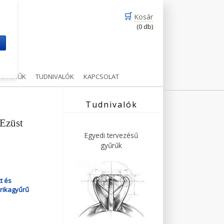
🛒
Kosár
(0 db)
m
Ű GYŰRŰK
TUDNIVALÓK
KAPCSOLAT
Tudnivalók
Ezüst
Egyedi tervezésű
gyűrűk
t és
rikagyűrű