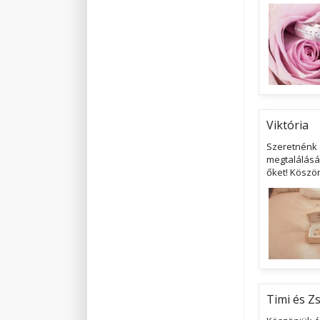
Viktória
Szeretnénk 
megtalálásáh
őket! Köszö
Timi és Zs