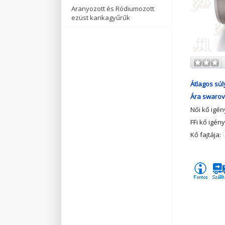
Aranyozott és Ródiumozott
ezüst karikagyűrűk
Átlagos súl
Ára swarovs
Női kő igé
FFi kő igén
Kő fajtája: