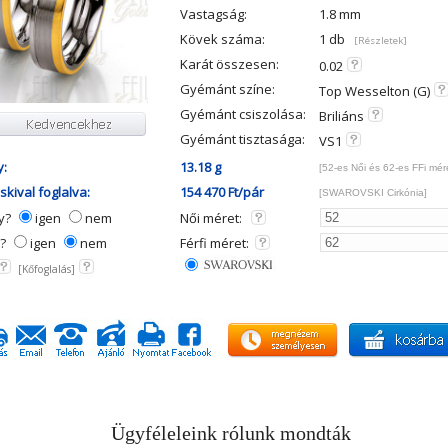
Vastagság:
1.8 mm
Kövek száma:
1 db
[Részletek]
Karát összesen:
0.02
Gyémánt színe:
Top Wesselton (G)
Gyémánt csiszolása:
Briliáns
Gyémánt tisztasága:
VS1
y:
13.18 g
[52-es Női és 62-es FFi mér
kival foglalva:
154 470 Ft/pár
[SWAROVSKI Cirkónia]
ny?
igen
nem
Női méret:
y?
igen
nem
Férfi méret:
[Kőfoglalás]
Ügyféleleink rólunk mondták