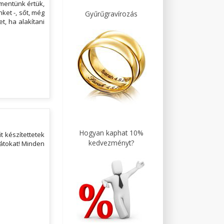
 mentünk értük,
ket -, sőt, még
Gyűrűgravírozás
et, ha alakítani
Hogyan kaphat 10%
 készítettetek
kedvezményt?
kátokat! Minden