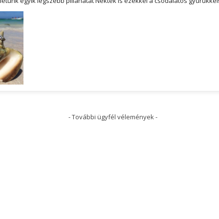
etünk egyik legszebb pillanatát Nektek is ezekkel a csodálatos gyűrűkkel
- További ügyfél vélemények -