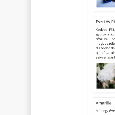
Eszti és Ri
Kedves FEIL
gyűrűk alap
részünk, At
megbeszélte
díszdobozba
ajánlása ala
szívvel aján
Amarilla
Már egy éve,