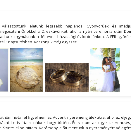
t választottunk életünk legszebb napjához. Gyönyörűek és imádju
egosztani Önökkel a 2. esküvőnket, ahol a nyári ceremónia után Dom
adtunk egymásnak a fél éves házassági évfordulónkon. A FEIL gyűrű
 "téli" napsütésben. Köszönjük még egyszer!
átnőm hívta fel figyelmem az Adventi nyereményjátékukra, ahol az eljegy
lyázni. Le is írtam, nálunk hogy történt. Én voltam az egyik szerencsés
. Szinte el se hittem. Karácsony előtt mentünk a nyereményért vőlegén