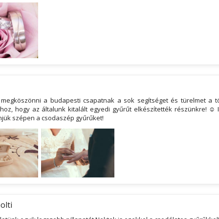
megköszönni a budapesti csapatnak a sok segítséget és türelmet a t
oz, hogy az általunk kitalált egyedi gyűrűt elkészítették részünkre! ☺ 
njük szépen a csodaszép gyűrűket!
olti