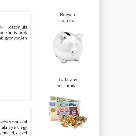
Hogyan
spórolhat
k! Köszönjük!
inikán is örök
ink gyönyörűen
Törtarany
beszámítás
zési sztorikkal
, aki nyert egy
yemmel, akivel