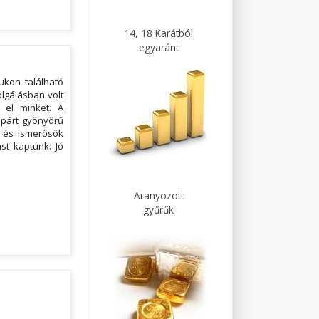
14, 18 Karátból
egyaránt
ukon található
lgálásban volt
t el minket. A
űpárt gyönyörű
k és ismerősök
ást kaptunk. Jó
Aranyozott
gyűrűk