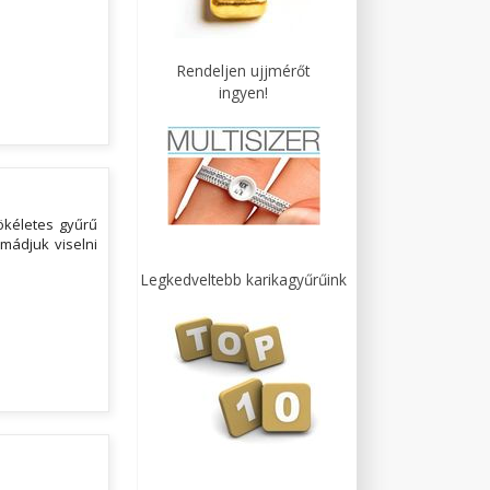
Rendeljen ujjmérőt
ingyen!
ökéletes gyűrű
Imádjuk viselni
Legkedveltebb karikagyűrűink