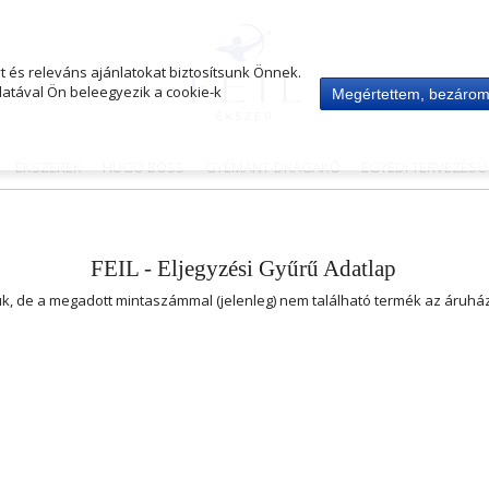
 és releváns ajánlatokat biztosítsunk Önnek.
atával Ön beleegyezik a cookie-k
Megértettem, bezáro
ÉKSZEREK
HUGO BOSS
GYÉMÁNT-DRÁGAKŐ
EGYEDI TERVEZÉS
FEIL - Eljegyzési Gyűrű Adatlap
uk, de a megadott mintaszámmal (jelenleg) nem található termék az áruh