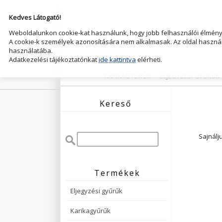
Kedves Látogató!
Weboldalunkon cookie-kat használunk, hogy jobb felhasználói élményt
A cookie-k személyek azonosítására nem alkalmasak. Az oldal használ
használatába.
Adatkezelési tájékoztatónkat
ide kattintva
elérheti.
KARIKAGYŰRŰK
ELJEGYZESI GYŰRŰK
Kereső
Sajnálj
Termékek
Eljegyzési gyűrűk
Karikagyűrűk