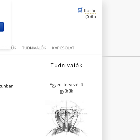
🛒
Kosár
(0 db)
m
Ű GYŰRŰK
TUDNIVALÓK
KAPCSOLAT
Tudnivalók
Egyedi tervezésű
ázunban.
gyűrűk