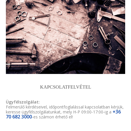
KAPCSOLATFELVÉTEL
Ügyfélszolgálat:
Felmerülő kérdéseivel, időpontfoglalással kapcsolatban kérjük,
+36
keresse ügyfélszolgálatunkat, mely H-P 09:00-17:00-ig a
70 682 3000
-es számon érhető el!