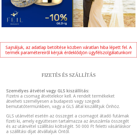
Sajnáljuk, az adatlap betöltése közben váratlan hiba lépett fel. A
termék paramétereiről kérjük érdeklődjön ügyfélszolgálatunkon!
FIZETÉS ÉS SZÁLLÍTÁS
Személyes átvétel vagy GLS kiszállítás:
Fizetni a csomag átvételekor kell. A rendelt termékeket
átveheti személyesen a budapesti vagy szegedi
bemutatótermünkben, vagy a GLS által kiszállítjuk Önhöz.
GLS utánvétel esetén az összeget a csomagot átadó futárnak
fizeti ki, amely együttesen tartalmazza az áruszámla összegét
és az utánvétel szállítási költségét. 50 000 Ft feletti vásárláskor
a szállítási díjat átvállaljuk Öntől.