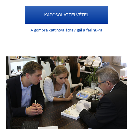
KAPCSOLATFELVÉTEL
A gombra kattintva átnavigál a feil.hu-ra