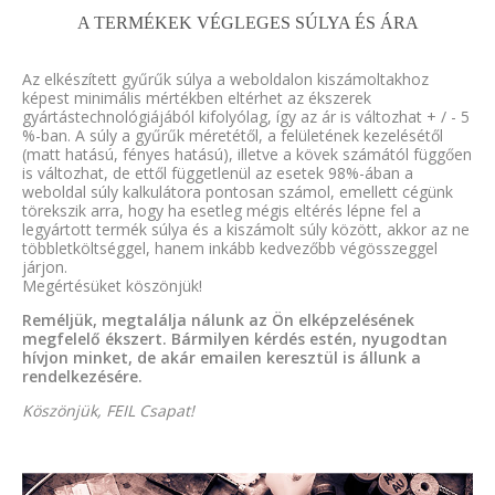
A TERMÉKEK VÉGLEGES SÚLYA ÉS ÁRA
Az elkészített gyűrűk súlya a weboldalon kiszámoltakhoz
képest minimális mértékben eltérhet az ékszerek
gyártástechnológiájából kifolyólag, így az ár is változhat + / - 5
%-ban. A súly a gyűrűk méretétől, a felületének kezelésétől
(matt hatású, fényes hatású), illetve a kövek számától függően
is változhat, de ettől függetlenül az esetek 98%-ában a
weboldal súly kalkulátora pontosan számol, emellett cégünk
törekszik arra, hogy ha esetleg mégis eltérés lépne fel a
legyártott termék súlya és a kiszámolt súly között, akkor az ne
többletköltséggel, hanem inkább kedvezőbb végösszeggel
járjon.
Megértésüket köszönjük!
Reméljük, megtalálja nálunk az Ön elképzelésének
megfelelő ékszert. Bármilyen kérdés estén, nyugodtan
hívjon minket, de akár emailen keresztül is állunk a
rendelkezésére.
Köszönjük, FEIL Csapat!