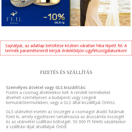
Sajnáljuk, az adatlap betöltése közben váratlan hiba lépett fel. A
termék paramétereiről kérjük érdeklődjön ügyfélszolgálatunkon!
FIZETÉS ÉS SZÁLLÍTÁS
Személyes átvétel vagy GLS kiszállítás:
Fizetni a csomag átvételekor kell. A rendelt termékeket
átveheti személyesen a budapesti vagy szegedi
bemutatótermünkben, vagy a GLS által kiszállítjuk Önhöz.
GLS utánvétel esetén az összeget a csomagot átadó futárnak
fizeti ki, amely együttesen tartalmazza az áruszámla összegét
és az utánvétel szállítási költségét. 50 000 Ft feletti vásárláskor
a szállítási díjat átvállaljuk Öntől.