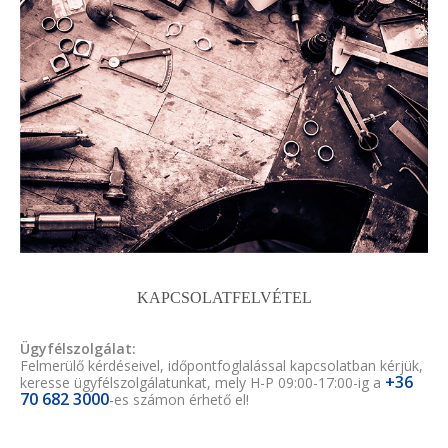
KAPCSOLATFELVÉTEL
Ügyfélszolgálat:
Felmerülő kérdéseivel, időpontfoglalással kapcsolatban kérjük,
+36
keresse ügyfélszolgálatunkat, mely H-P 09:00-17:00-ig a
70 682 3000
-es számon érhető el!