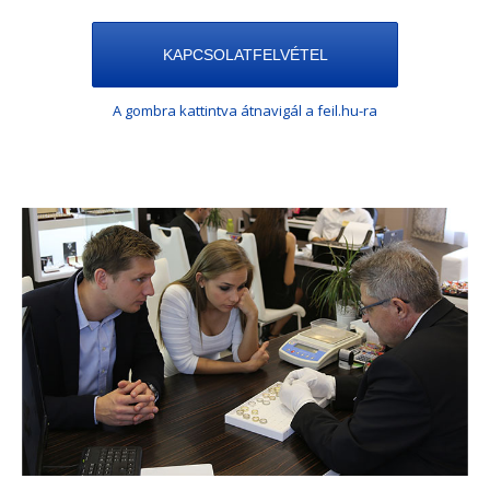
KAPCSOLATFELVÉTEL
A gombra kattintva átnavigál a feil.hu-ra