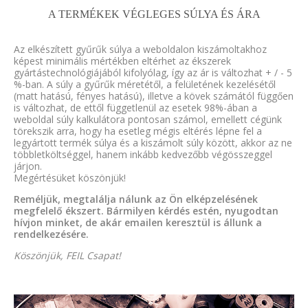
A TERMÉKEK VÉGLEGES SÚLYA ÉS ÁRA
Az elkészített gyűrűk súlya a weboldalon kiszámoltakhoz
képest minimális mértékben eltérhet az ékszerek
gyártástechnológiájából kifolyólag, így az ár is változhat + / - 5
%-ban. A súly a gyűrűk méretétől, a felületének kezelésétől
(matt hatású, fényes hatású), illetve a kövek számától függően
is változhat, de ettől függetlenül az esetek 98%-ában a
weboldal súly kalkulátora pontosan számol, emellett cégünk
törekszik arra, hogy ha esetleg mégis eltérés lépne fel a
legyártott termék súlya és a kiszámolt súly között, akkor az ne
többletköltséggel, hanem inkább kedvezőbb végösszeggel
járjon.
Megértésüket köszönjük!
Reméljük, megtalálja nálunk az Ön elképzelésének
megfelelő ékszert. Bármilyen kérdés estén, nyugodtan
hívjon minket, de akár emailen keresztül is állunk a
rendelkezésére.
Köszönjük, FEIL Csapat!