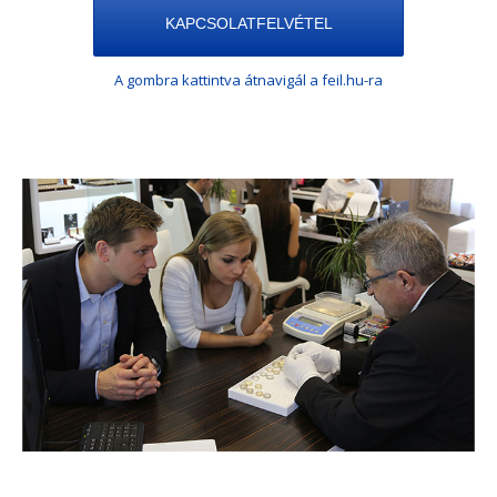
KAPCSOLATFELVÉTEL
A gombra kattintva átnavigál a feil.hu-ra