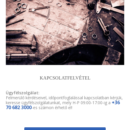
KAPCSOLATFELVÉTEL
Ügyfélszolgálat:
Felmerülő kérdéseivel, időpontfoglalással kapcsolatban kérjük,
+36
keresse ügyfélszolgálatunkat, mely H-P 09:00-17:00-ig a
70 682 3000
-es számon érhető el!