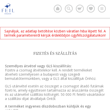
Sajnáljuk, az adatlap betöltése közben váratlan hiba lépett fel. A
termék paramétereiről kérjük érdeklődjön ügyfélszolgálatunkon!
FIZETÉS ÉS SZÁLLÍTÁS
Személyes átvétel vagy GLS kiszállítás:
Fizetni a csomag átvételekor kell. A rendelt termékeket
átveheti személyesen a budapesti vagy szegedi
bemutatótermünkben, vagy a GLS által kiszállítjuk Önhöz.
GLS utánvétel esetén az összeget a csomagot átadó futárnak
fizeti ki, amely együttesen tartalmazza az áruszámla összegét
és az utánvétel szállítási költségét. 50 000 Ft feletti vásárláskor
a szállítási díjat átvállaljuk Öntől.
A terméket ingyenes díszdobozban küldjük és egy