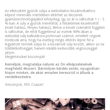
Az elkészített gyűrűk súlya a weboldalon kiszámoltakhoz
képest minimális mértékben eltérhet az ékszerek
gyártástechnológiájából kifolyólag, így az ár is változhat + / - 5
%-ban. A súly a gyűrűk méretétől, a felületének kezelésétől
(matt hatású, fényes hatású), illetve a kövek számától függően
is változhat, de ettől függetlenül az esetek 98%-ában a
weboldal súly kalkulátora pontosan számol, emellett cégünk
törekszik arra, hogy ha esetleg mégis eltérés lépne fel a
legyártott termék súlya és a kiszámolt súly között, akkor az ne
többletköltséggel, hanem inkább kedvezőbb végösszeggel
járjon.
Megértésüket köszönjük!
Reméljük, megtalálja nálunk az Ön elképzelésének
megfelelő ékszert. Bármilyen kérdés estén, nyugodtan
hívjon minket, de akár emailen keresztül is állunk a
rendelkezésére.
Köszönjük, FEIL Csapat!