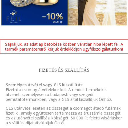
Sajnáljuk, az adatlap betöltése közben váratlan hiba lépett fel. A
termék paramétereiről kérjük érdeklődjön ügyfélszolgálatunkon!
FIZETÉS ÉS SZÁLLÍTÁS
Személyes átvétel vagy GLS kiszállítás:
Fizetni a csomag átvételekor kell. A rendelt termékeket
átveheti személyesen a budapesti vagy szegedi
bemutatótermünkben, vagy a GLS által kiszállítjuk Önhöz.
GLS utánvétel esetén az összeget a csomagot átadó futárnak
fizeti ki, amely együttesen tartalmazza az áruszámla összegét
és az utánvétel szállítási költségét. 50 000 Ft feletti vásárláskor
a szállítási díjat átvállaljuk Öntől.