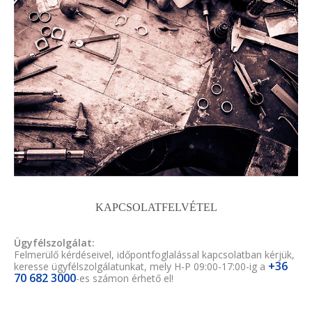
KAPCSOLATFELVÉTEL
Ügyfélszolgálat:
Felmerülő kérdéseivel, időpontfoglalással kapcsolatban kérjük,
+36
keresse ügyfélszolgálatunkat, mely H-P 09:00-17:00-ig a
70 682 3000
-es számon érhető el!