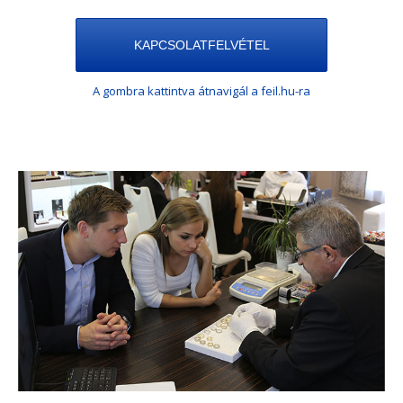
KAPCSOLATFELVÉTEL
A gombra kattintva átnavigál a feil.hu-ra