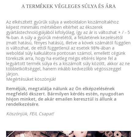
A TERMÉKEK VÉGLEGES SÚLYA ÉS ÁRA
Az elkészített gyűrűk súlya a weboldalon kiszámoltakhoz
képest minimális mértékben eltérhet az ékszerek
gyártástechnológiájából kifolyólag, így az ár is változhat + / - 5
%-ban. A súly a gyűrűk méretétől, a felületének kezelésétől
(matt hatású, fényes hatású), illetve a kövek számától függően
is változhat, de ettől függetlenül az esetek 98%-ában a
weboldal súly kalkulátora pontosan számol, emellett cégünk
törekszik arra, hogy ha esetleg mégis eltérés lépne fel a
legyártott termék súlya és a kiszámolt súly között, akkor az ne
többletköltséggel, hanem inkább kedvezőbb végösszeggel
járjon.
Megértésüket köszönjük!
Reméljük, megtalálja nálunk az Ön elképzelésének
megfelelő ékszert. Bármilyen kérdés estén, nyugodtan
hívjon minket, de akár emailen keresztül is állunk a
rendelkezésére.
Köszönjük, FEIL Csapat!