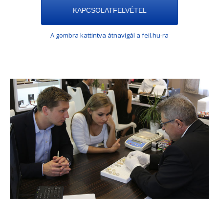
KAPCSOLATFELVÉTEL
A gombra kattintva átnavigál a feil.hu-ra