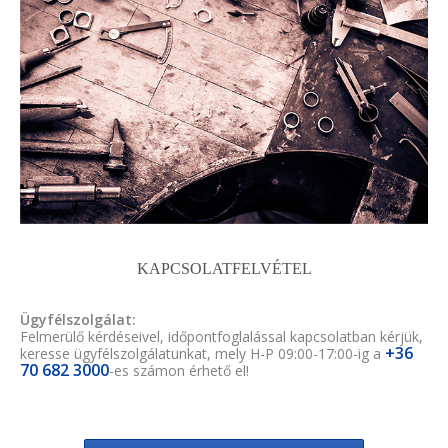
KAPCSOLATFELVÉTEL
Ügyfélszolgálat:
Felmerülő kérdéseivel, időpontfoglalással kapcsolatban kérjük,
+36
keresse ügyfélszolgálatunkat, mely H-P 09:00-17:00-ig a
70 682 3000
-es számon érhető el!