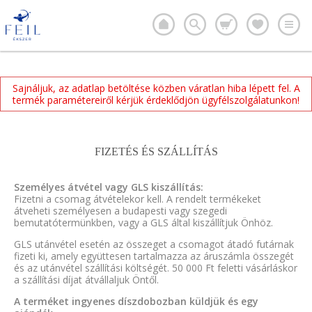
Sajnáljuk, az adatlap betöltése közben váratlan hiba lépett fel. A
termék paramétereiről kérjük érdeklődjön ügyfélszolgálatunkon!
FIZETÉS ÉS SZÁLLÍTÁS
Személyes átvétel vagy GLS kiszállítás:
Fizetni a csomag átvételekor kell. A rendelt termékeket
átveheti személyesen a budapesti vagy szegedi
bemutatótermünkben, vagy a GLS által kiszállítjuk Önhöz.
GLS utánvétel esetén az összeget a csomagot átadó futárnak
fizeti ki, amely együttesen tartalmazza az áruszámla összegét
és az utánvétel szállítási költségét. 50 000 Ft feletti vásárláskor
a szállítási díjat átvállaljuk Öntől.
A terméket ingyenes díszdobozban küldjük és egy