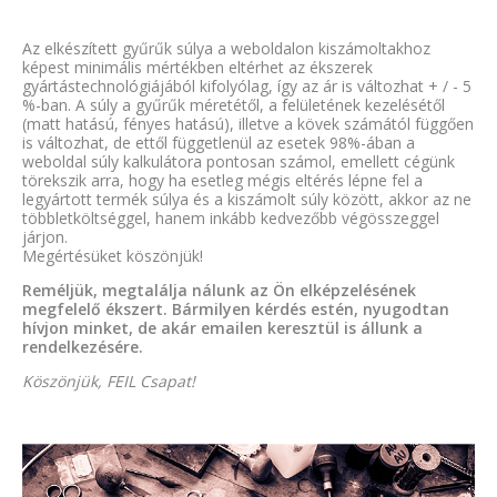
Az elkészített gyűrűk súlya a weboldalon kiszámoltakhoz
képest minimális mértékben eltérhet az ékszerek
gyártástechnológiájából kifolyólag, így az ár is változhat + / - 5
%-ban. A súly a gyűrűk méretétől, a felületének kezelésétől
(matt hatású, fényes hatású), illetve a kövek számától függően
is változhat, de ettől függetlenül az esetek 98%-ában a
weboldal súly kalkulátora pontosan számol, emellett cégünk
törekszik arra, hogy ha esetleg mégis eltérés lépne fel a
legyártott termék súlya és a kiszámolt súly között, akkor az ne
többletköltséggel, hanem inkább kedvezőbb végösszeggel
járjon.
Megértésüket köszönjük!
Reméljük, megtalálja nálunk az Ön elképzelésének
megfelelő ékszert. Bármilyen kérdés estén, nyugodtan
hívjon minket, de akár emailen keresztül is állunk a
rendelkezésére.
Köszönjük, FEIL Csapat!