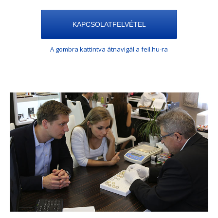
KAPCSOLATFELVÉTEL
A gombra kattintva átnavigál a feil.hu-ra