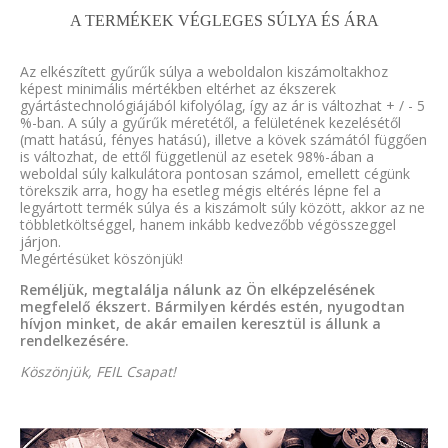
A TERMÉKEK VÉGLEGES SÚLYA ÉS ÁRA
Az elkészített gyűrűk súlya a weboldalon kiszámoltakhoz
képest minimális mértékben eltérhet az ékszerek
gyártástechnológiájából kifolyólag, így az ár is változhat + / - 5
%-ban. A súly a gyűrűk méretétől, a felületének kezelésétől
(matt hatású, fényes hatású), illetve a kövek számától függően
is változhat, de ettől függetlenül az esetek 98%-ában a
weboldal súly kalkulátora pontosan számol, emellett cégünk
törekszik arra, hogy ha esetleg mégis eltérés lépne fel a
legyártott termék súlya és a kiszámolt súly között, akkor az ne
többletköltséggel, hanem inkább kedvezőbb végösszeggel
járjon.
Megértésüket köszönjük!
Reméljük, megtalálja nálunk az Ön elképzelésének
megfelelő ékszert. Bármilyen kérdés estén, nyugodtan
hívjon minket, de akár emailen keresztül is állunk a
rendelkezésére.
Köszönjük, FEIL Csapat!