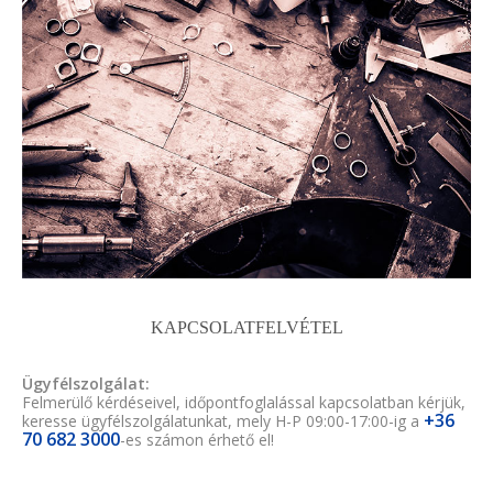
KAPCSOLATFELVÉTEL
Ügyfélszolgálat:
Felmerülő kérdéseivel, időpontfoglalással kapcsolatban kérjük,
+36
keresse ügyfélszolgálatunkat, mely H-P 09:00-17:00-ig a
70 682 3000
-es számon érhető el!