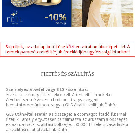
Sajnáljuk, az adatlap betöltése közben váratlan hiba lépett fel. A
termék paramétereiről kérjük érdeklődjön ügyfélszolgálatunkon!
FIZETÉS ÉS SZÁLLÍTÁS
Személyes átvétel vagy GLS kiszállítás:
Fizetni a csomag átvételekor kell. A rendelt termékeket
átveheti személyesen a budapesti vagy szegedi
bemutatótermünkben, vagy a GLS által kiszállítjuk Önhöz.
GLS utánvétel esetén az összeget a csomagot átadó futárnak
fizeti ki, amely együttesen tartalmazza az áruszámla összegét
és az utánvétel szállítási költségét. 50 000 Ft feletti vásárláskor
a szállítási díjat átvállaljuk Öntől.