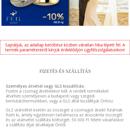
Sajnáljuk, az adatlap betöltése közben váratlan hiba lépett fel. A
termék paramétereiről kérjük érdeklődjön ügyfélszolgálatunkon!
FIZETÉS ÉS SZÁLLÍTÁS
Személyes átvétel vagy GLS kiszállítás:
Fizetni a csomag átvételekor kell. A rendelt termékeket
átveheti személyesen a budapesti vagy szegedi
bemutatótermünkben, vagy a GLS által kiszállítjuk Önhöz.
GLS utánvétel esetén az összeget a csomagot átadó futárnak
fizeti ki, amely együttesen tartalmazza az áruszámla összegét
és az utánvétel szállítási költségét. 50 000 Ft feletti vásárláskor
a szállítási díjat átvállaljuk Öntől.