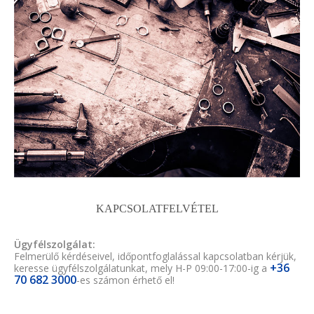
KAPCSOLATFELVÉTEL
Ügyfélszolgálat:
Felmerülő kérdéseivel, időpontfoglalással kapcsolatban kérjük,
+36
keresse ügyfélszolgálatunkat, mely H-P 09:00-17:00-ig a
70 682 3000
-es számon érhető el!