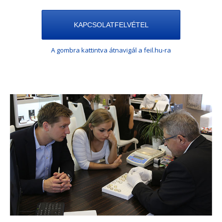
KAPCSOLATFELVÉTEL
A gombra kattintva átnavigál a feil.hu-ra