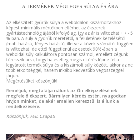
A TERMÉKEK VÉGLEGES SÚLYA ÉS ÁRA
Az elkészített gyűrűk súlya a weboldalon kiszámoltakhoz
képest minimális mértékben eltérhet az ékszerek
gyártástechnológiájából kifolyólag, így az ár is változhat + / - 5
%-ban. A súly a gyűrűk méretétől, a felületének kezelésétől
(matt hatású, fényes hatású), illetve a kövek számától függően
is változhat, de ettől függetlenül az esetek 98%-ában a
weboldal súly kalkulátora pontosan számol, emellett cégünk
törekszik arra, hogy ha esetleg mégis eltérés lépne fel a
legyártott termék súlya és a kiszámolt súly között, akkor az ne
többletköltséggel, hanem inkább kedvezőbb végösszeggel
járjon.
Megértésüket köszönjük!
Reméljük, megtalálja nálunk az Ön elképzelésének
megfelelő ékszert. Bármilyen kérdés estén, nyugodtan
hívjon minket, de akár emailen keresztül is állunk a
rendelkezésére.
Köszönjük, FEIL Csapat!