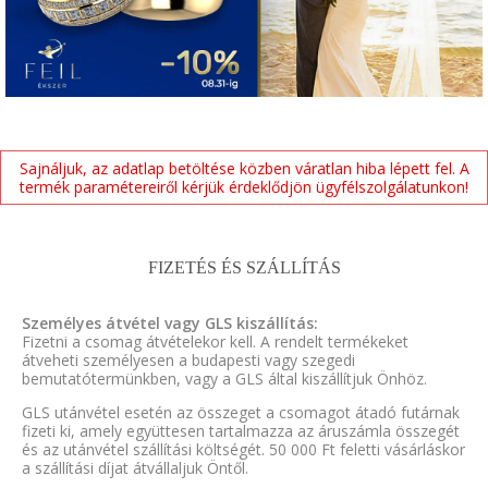
Sajnáljuk, az adatlap betöltése közben váratlan hiba lépett fel. A
termék paramétereiről kérjük érdeklődjön ügyfélszolgálatunkon!
FIZETÉS ÉS SZÁLLÍTÁS
Személyes átvétel vagy GLS kiszállítás:
Fizetni a csomag átvételekor kell. A rendelt termékeket
átveheti személyesen a budapesti vagy szegedi
bemutatótermünkben, vagy a GLS által kiszállítjuk Önhöz.
GLS utánvétel esetén az összeget a csomagot átadó futárnak
fizeti ki, amely együttesen tartalmazza az áruszámla összegét
és az utánvétel szállítási költségét. 50 000 Ft feletti vásárláskor
a szállítási díjat átvállaljuk Öntől.