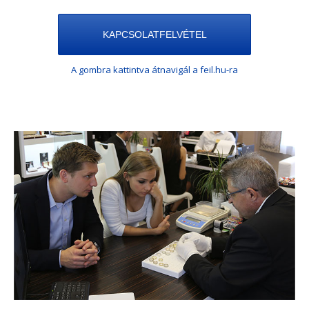
KAPCSOLATFELVÉTEL
A gombra kattintva átnavigál a feil.hu-ra