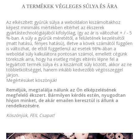
A TERMÉKEK VÉGLEGES SÚLYA ÉS ÁRA
Az elkészített gyűrűk súlya a weboldalon kiszámoltakhoz
képest minimális mértékben eltérhet az ékszerek
gyártástechnológiájából kifolyólag, így az ár is változhat + / - 5
%-ban. A súly a gyűrűk méretétől, a felületének kezelésétől
(matt hatású, fényes hatású), illetve a kövek számától függően
is változhat, de ettől függetlenül az esetek 98%-ában a
weboldal súly kalkulátora pontosan számol, emellett cégünk
törekszik arra, hogy ha esetleg mégis eltérés lépne fel a
legyártott termék súlya és a kiszámolt súly között, akkor az ne
többletköltséggel, hanem inkább kedvezőbb végösszeggel
járjon.
Megértésüket köszönjük!
Reméljük, megtalálja nálunk az Ön elképzelésének
megfelelő ékszert. Bármilyen kérdés estén, nyugodtan
hívjon minket, de akár emailen keresztül is állunk a
rendelkezésére.
Köszönjük, FEIL Csapat!