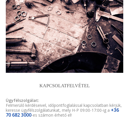
KAPCSOLATFELVÉTEL
Ügyfélszolgálat:
Felmerülő kérdéseivel, időpontfoglalással kapcsolatban kérjük,
+36
keresse ügyfélszolgálatunkat, mely H-P 09:00-17:00-ig a
70 682 3000
-es számon érhető el!