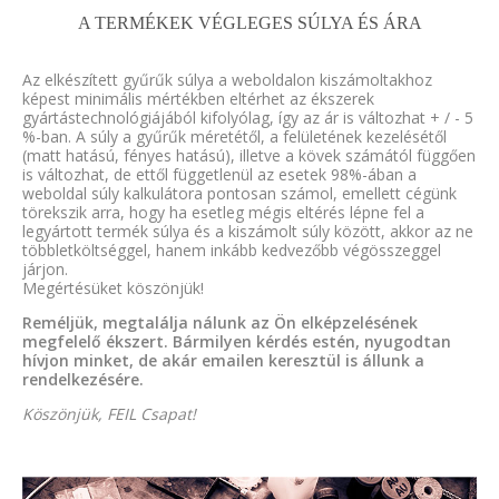
A TERMÉKEK VÉGLEGES SÚLYA ÉS ÁRA
Az elkészített gyűrűk súlya a weboldalon kiszámoltakhoz
képest minimális mértékben eltérhet az ékszerek
gyártástechnológiájából kifolyólag, így az ár is változhat + / - 5
%-ban. A súly a gyűrűk méretétől, a felületének kezelésétől
(matt hatású, fényes hatású), illetve a kövek számától függően
is változhat, de ettől függetlenül az esetek 98%-ában a
weboldal súly kalkulátora pontosan számol, emellett cégünk
törekszik arra, hogy ha esetleg mégis eltérés lépne fel a
legyártott termék súlya és a kiszámolt súly között, akkor az ne
többletköltséggel, hanem inkább kedvezőbb végösszeggel
járjon.
Megértésüket köszönjük!
Reméljük, megtalálja nálunk az Ön elképzelésének
megfelelő ékszert. Bármilyen kérdés estén, nyugodtan
hívjon minket, de akár emailen keresztül is állunk a
rendelkezésére.
Köszönjük, FEIL Csapat!