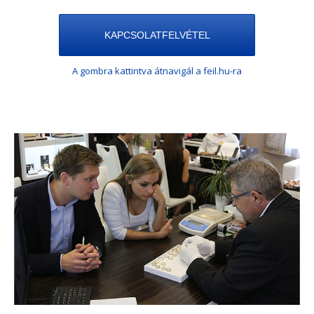
KAPCSOLATFELVÉTEL
A gombra kattintva átnavigál a feil.hu-ra