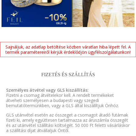
Sajnáljuk, az adatlap betöltése közben váratlan hiba lépett fel. A
termék paramétereiről kérjük érdeklődjön ügyfélszolgálatunkon!
FIZETÉS ÉS SZÁLLÍTÁS
Személyes átvétel vagy GLS kiszállítás:
Fizetni a csomag átvételekor kell. A rendelt termékeket
átveheti személyesen a budapesti vagy szegedi
bemutatótermünkben, vagy a GLS által kiszállítjuk Önhöz.
GLS utánvétel esetén az összeget a csomagot átadó futárnak
fizeti ki, amely együttesen tartalmazza az áruszámla összegét
és az utánvétel szállítási költségét. 50 000 Ft feletti vásárláskor
a szállítási díjat átvállaljuk Öntől.