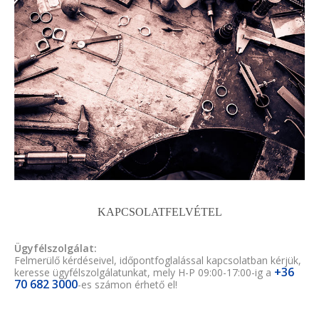
KAPCSOLATFELVÉTEL
Ügyfélszolgálat:
Felmerülő kérdéseivel, időpontfoglalással kapcsolatban kérjük,
+36
keresse ügyfélszolgálatunkat, mely H-P 09:00-17:00-ig a
70 682 3000
-es számon érhető el!