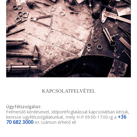
KAPCSOLATFELVÉTEL
Ügyfélszolgálat:
Felmerülő kérdéseivel, időpontfoglalással kapcsolatban kérjük,
+36
keresse ügyfélszolgálatunkat, mely H-P 09:00-17:00-ig a
70 682 3000
-es számon érhető el!