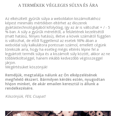
A TERMÉKEK VÉGLEGES SÚLYA ÉS ÁRA
Az elkészített gyűrűk súlya a weboldalon kiszámoltakhoz
képest minimális mértékben eltérhet az ékszerek
gyártástechnológiájából kifolyólag, így az ár is változhat + / - 5
%-ban. A súly a gyűrűk méretétől, a felületének kezelésétől
(matt hatású, fényes hatású), illetve a kövek számától függően
is változhat, de ettől függetlenül az esetek 98%-ában a
weboldal súly kalkulátora pontosan számol, emellett cégünk
törekszik arra, hogy ha esetleg mégis eltérés lépne fel a
legyártott termék súlya és a kiszámolt súly között, akkor az ne
többletköltséggel, hanem inkább kedvezőbb végösszeggel
járjon.
Megértésüket köszönjük!
Reméljük, megtalálja nálunk az Ön elképzelésének
megfelelő ékszert. Bármilyen kérdés estén, nyugodtan
hívjon minket, de akár emailen keresztül is állunk a
rendelkezésére.
Köszönjük, FEIL Csapat!