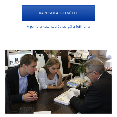
KAPCSOLATFELVÉTEL
A gombra kattintva átnavigál a feil.hu-ra