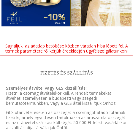
Sajnáljuk, az adatlap betöltése közben váratlan hiba lépett fel. A
termék paramétereiről kérjük érdeklődjön ügyfélszolgálatunkon!
FIZETÉS ÉS SZÁLLÍTÁS
Személyes átvétel vagy GLS kiszállítás:
Fizetni a csomag átvételekor kell. A rendelt termékeket
átveheti személyesen a budapesti vagy szegedi
bemutatótermünkben, vagy a GLS által kiszállítjuk Önhöz.
GLS utánvétel esetén az összeget a csomagot átadó futárnak
fizeti ki, amely együttesen tartalmazza az áruszámla összegét
és az utánvétel szállítási költségét. 50 000 Ft feletti vásárláskor
a szállítási díjat átvállaljuk Öntől.